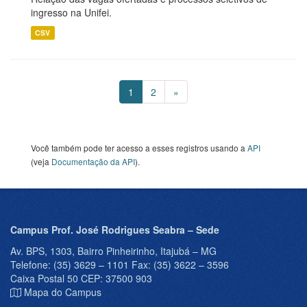
ingresso na Unifei.
CSV
1
2
»
Você também pode ter acesso a esses registros usando a
API
(veja
Documentação da API
).
Campus Prof. José Rodrigues Seabra – Sede
Av. BPS, 1303, Bairro Pinheirinho, Itajubá – MG
Telefone: (35) 3629 – 1101 Fax: (35) 3622 – 3596
Caixa Postal 50 CEP: 37500 903
Mapa do Campus