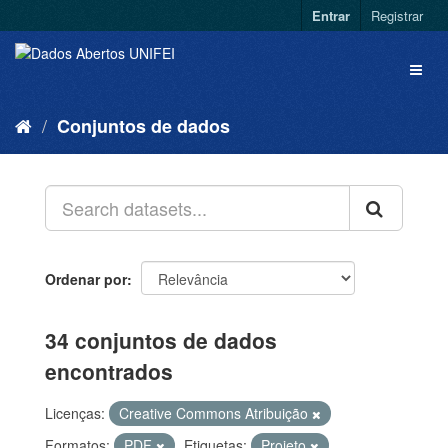
Entrar
Registrar
Conjuntos de dados
Ordenar por
34 conjuntos de dados
encontrados
Licenças:
Creative Commons Atribuição
Formatos:
PDF
Etiquetas:
Projeto