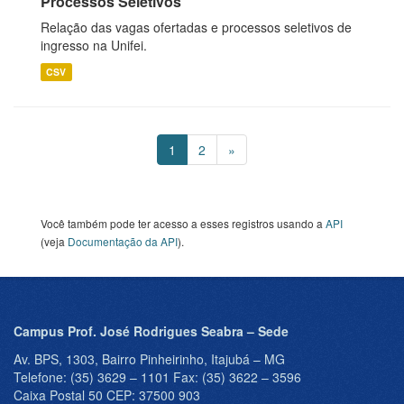
Processos Seletivos
Relação das vagas ofertadas e processos seletivos de
ingresso na Unifei.
CSV
1
2
»
Você também pode ter acesso a esses registros usando a
API
(veja
Documentação da API
).
Campus Prof. José Rodrigues Seabra – Sede
Av. BPS, 1303, Bairro Pinheirinho, Itajubá – MG
Telefone: (35) 3629 – 1101 Fax: (35) 3622 – 3596
Caixa Postal 50 CEP: 37500 903