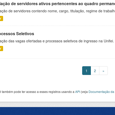
lação de servidores ativos pertencentes ao quadro permane
ação de servidores contendo nome, cargo, titulação, regime de trabal
V
ocessos Seletivos
ação das vagas ofertadas e processos seletivos de ingresso na Unifei.
V
1
2
»
ê também pode ter acesso a esses registros usando a
API
(veja
Documentação da 