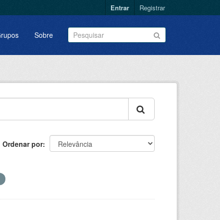
Entrar
Registrar
rupos
Sobre
Ordenar por