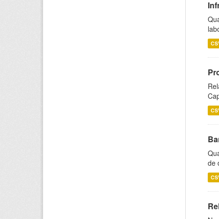
Inf
Qua
lab
CS
Pr
Rel
Cap
CS
Ba
Qua
de 
CS
Rel