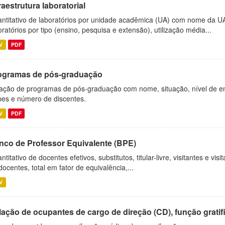
raestrutura laboratorial
ntitativo de laboratórios por unidade acadêmica (UA) com nome da U
oratórios por tipo (ensino, pesquisa e extensão), utilização média...
V
PDF
ogramas de pós-graduação
ação de programas de pós-graduação com nome, situação, nível de ens
es e número de discentes.
V
PDF
nco de Professor Equivalente (BPE)
ntitativo de docentes efetivos, substitutos, titular-livre, visitantes e vi
docentes, total em fator de equivalência,...
V
ação de ocupantes de cargo de direção (CD), função gratifi