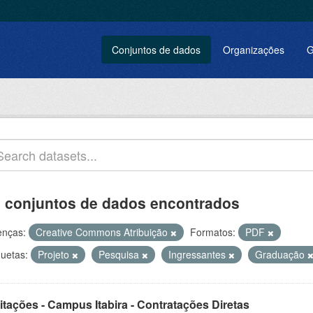
Conjuntos de dados
Organizações
G
 conjuntos de dados encontrados
enças:
Creative Commons Atribuição
Formatos:
PDF
quetas:
Projeto
Pesquisa
Ingressantes
Graduação
itações - Campus Itabira - Contratações Diretas