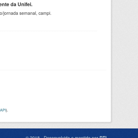
nte da Unifei.
ho/jornada semanal, campi.
API
).
© 2018 - Desenvolvido e mantido por
DTI