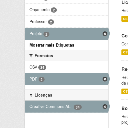
Li
Orçamento
2
Rel
CS
Professor
2
Projeto
2
Co
Con
Mostrar mais Etiquetas
CS
Formatos
CSV
34
Re
Rel
PDF
2
da 
CS
Licenças
Creative Commons At...
34
Bol
Rel
pro