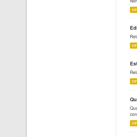
Nom
CS
Ed
Rel
CS
Es
Rel
CS
Qu
Qua
con
CS