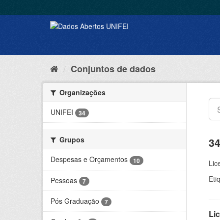
Conjuntos de dados
Organizações
UNIFEI
34
Grupos
34
Despesas e Orçamentos
10
Lic
Eti
Pessoas
7
Pós Graduação
7
Lic