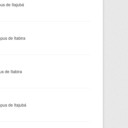
pus de Itajubá
pus de Itabira
s de Itabira
mpus de Itajubá