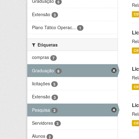
Graduação
6
Rel
Extensão
CS
3
Plano Tático Operac...
1
Lic
Rel
Etiquetas
CS
compras
7
Lic
Graduação
6
Rel
licitações
5
CS
Extensão
3
Li
Pesquisa
3
Rel
Servidores
CS
3
Alunos
2