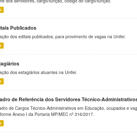
e dos servidores, cargo/função, código do cargo/função.
V
itais Publicados
ação dos editais publicados, para provimento de vagas na Unifei.
V
tagiários
ação dos estagiários atuantes na Unifei.
V
adro de Referência dos Servidores Técnico-Administrati
dro de Cargos Técnico-Administrativos em Educação, ocupados e vagos 
forme Anexo I da Portaria MP/MEC nº 316/2017.
V