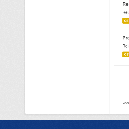
Re
Rel
CS
Pr
Rel
CS
Voc