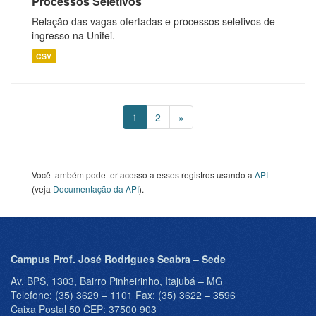
Processos Seletivos
Relação das vagas ofertadas e processos seletivos de
ingresso na Unifei.
CSV
1
2
»
Você também pode ter acesso a esses registros usando a
API
(veja
Documentação da API
).
Campus Prof. José Rodrigues Seabra – Sede
Av. BPS, 1303, Bairro Pinheirinho, Itajubá – MG
Telefone: (35) 3629 – 1101 Fax: (35) 3622 – 3596
Caixa Postal 50 CEP: 37500 903