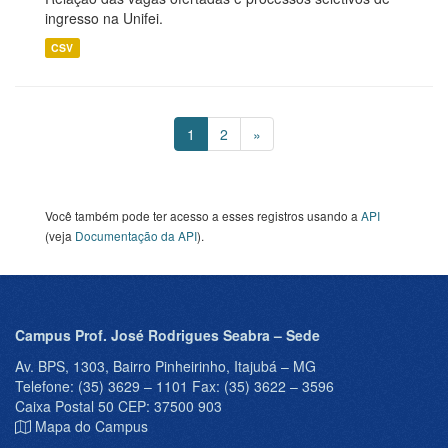
ingresso na Unifei.
CSV
1
2
»
Você também pode ter acesso a esses registros usando a
API
(veja
Documentação da API
).
Campus Prof. José Rodrigues Seabra – Sede
Av. BPS, 1303, Bairro Pinheirinho, Itajubá – MG
Telefone: (35) 3629 – 1101 Fax: (35) 3622 – 3596
Caixa Postal 50 CEP: 37500 903
Mapa do Campus