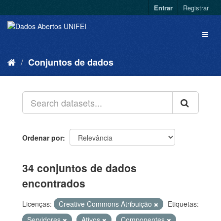
Entrar
Registrar
Conjuntos de dados
Ordenar por
34 conjuntos de dados
encontrados
Licenças:
Creative Commons Atribuição
Etiquetas:
Servidores
Ativos
Componentes