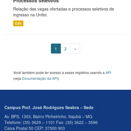
Processos Seletivos
Relação das vagas ofertadas e processos seletivos de
ingresso na Unifei.
CSV
1
2
»
Você também pode ter acesso a esses registros usando a
API
(veja
Documentação da API
).
Campus Prof. José Rodrigues Seabra – Sede
Av. BPS, 1303, Bairro Pinheirinho, Itajubá – MG
Telefone: (35) 3629 – 1101 Fax: (35) 3622 – 3596
Caixa Postal 50 CEP: 37500 903