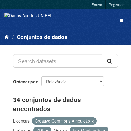
Entrar
Registrar
Conjuntos de dados
Ordenar por
34 conjuntos de dados
encontrados
Licenças:
Creative Commons Atribuição
Formatos:
PDF
Grupos:
Pós Graduação