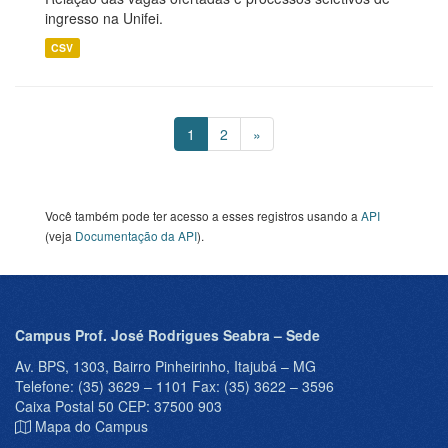
ingresso na Unifei.
CSV
1
2
»
Você também pode ter acesso a esses registros usando a
API
(veja
Documentação da API
).
Campus Prof. José Rodrigues Seabra – Sede
Av. BPS, 1303, Bairro Pinheirinho, Itajubá – MG
Telefone: (35) 3629 – 1101 Fax: (35) 3622 – 3596
Caixa Postal 50 CEP: 37500 903
Mapa do Campus