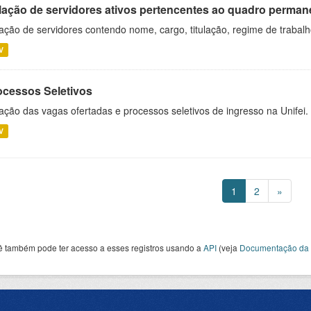
lação de servidores ativos pertencentes ao quadro permane
ação de servidores contendo nome, cargo, titulação, regime de trabal
V
ocessos Seletivos
ação das vagas ofertadas e processos seletivos de ingresso na Unifei.
V
1
2
»
ê também pode ter acesso a esses registros usando a
API
(veja
Documentação da 