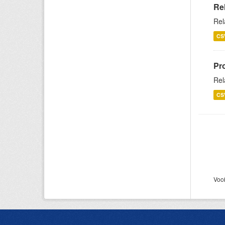
Re
Rel
CS
Pr
Rel
CS
Voc