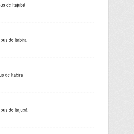
pus de Itajubá
pus de Itabira
s de Itabira
mpus de Itajubá