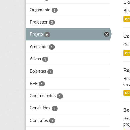
Li
Orçamento
2
Rel
CS
Professor
2
Projeto
2
Co
Con
Aprovado
1
CS
Ativos
1
Re
Bolsistas
1
Rel
BPE
1
da 
CS
Componentes
1
Concluídos
1
Bol
Rel
Contratos
1
pro