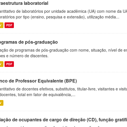
raestrutura laboratorial
ntitativo de laboratórios por unidade acadêmica (UA) com nome da U
oratórios por tipo (ensino, pesquisa e extensão), utilização média...
V
PDF
ogramas de pós-graduação
ação de programas de pós-graduação com nome, situação, nível de ens
es e número de discentes.
V
PDF
nco de Professor Equivalente (BPE)
ntitativo de docentes efetivos, substitutos, titular-livre, visitantes e vi
docentes, total em fator de equivalência,...
V
ação de ocupantes de cargo de direção (CD), função gratifi