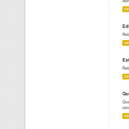
Nom
CS
Ed
Rel
CS
Es
Rel
CS
Qu
Qua
con
CS