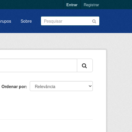
Entrar
Registrar
rupos
Sobre
Ordenar por