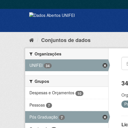
Conjuntos de dados
Organizações
UNIFEI
34
Grupos
34
Despesas e Orçamentos
10
Org
P
Pessoas
7
Pós Graduação
7
Lic