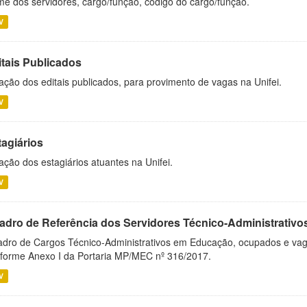
e dos servidores, cargo/função, código do cargo/função.
V
itais Publicados
ação dos editais publicados, para provimento de vagas na Unifei.
V
tagiários
ação dos estagiários atuantes na Unifei.
V
adro de Referência dos Servidores Técnico-Administrati
dro de Cargos Técnico-Administrativos em Educação, ocupados e vagos 
forme Anexo I da Portaria MP/MEC nº 316/2017.
V