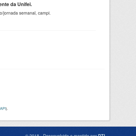
nte da Unifei.
ho/jornada semanal, campi.
API
).
© 2018 - Desenvolvido e mantido por
DTI