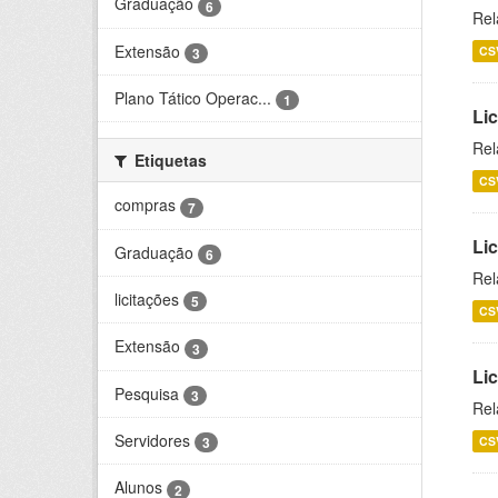
Graduação
6
Rel
Extensão
CS
3
Plano Tático Operac...
1
Lic
Rel
Etiquetas
CS
compras
7
Lic
Graduação
6
Rel
licitações
5
CS
Extensão
3
Li
Pesquisa
3
Rel
Servidores
CS
3
Alunos
2