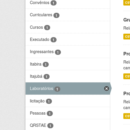
Convênios
CS
1
Curriculares
1
Gr
Cursos
1
Rel
CS
Executado
1
Ingressantes
1
Pr
Rel
Itabira
1
cam
Itajubá
CS
1
Laboratórios
1
Pr
licitação
1
Rel
cam
Pessoas
1
CS
QRSTAE
1