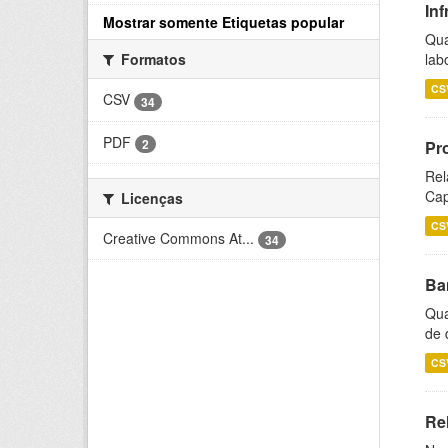
Inf
Mostrar somente Etiquetas popular
Qua
lab
Formatos
CS
CSV
34
PDF
2
Pr
Rel
Cap
Licenças
CS
Creative Commons At...
34
Ba
Qua
de 
CS
Rel