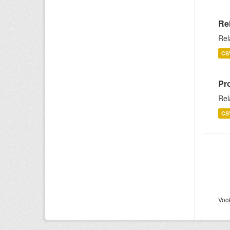
Re
Rel
CS
Pr
Rel
CS
Voc