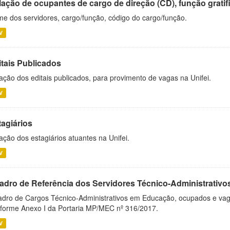
ação de ocupantes de cargo de direção (CD), função gratifi
e dos servidores, cargo/função, código do cargo/função.
V
itais Publicados
ação dos editais publicados, para provimento de vagas na Unifei.
V
tagiários
ação dos estagiários atuantes na Unifei.
V
adro de Referência dos Servidores Técnico-Administrati
dro de Cargos Técnico-Administrativos em Educação, ocupados e vagos 
forme Anexo I da Portaria MP/MEC nº 316/2017.
V