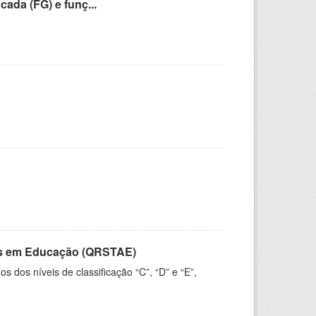
cada (FG) e funç...
vos em Educação (QRSTAE)
dos níveis de classificação “C”, “D” e “E”,