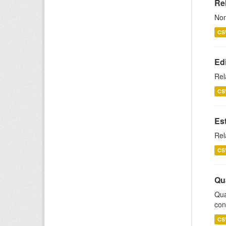
Rel
Nom
CS
Ed
Rel
CS
Es
Rel
CS
Qu
Qua
con
CS