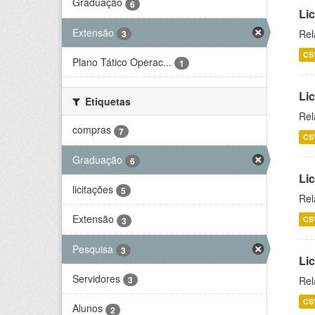
Graduação
6
Lic
Extensão
Rel
3
CS
Plano Tático Operac...
1
Lic
Etiquetas
Rel
compras
7
CS
Graduação
6
Lic
licitações
5
Rel
Extensão
CS
3
Pesquisa
3
Li
Servidores
Rel
3
CS
Alunos
2