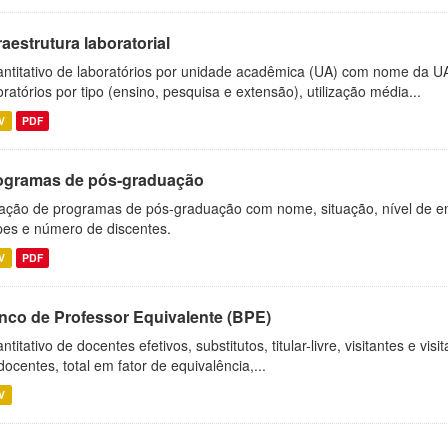
raestrutura laboratorial
ntitativo de laboratórios por unidade acadêmica (UA) com nome da U
oratórios por tipo (ensino, pesquisa e extensão), utilização média...
V
PDF
ogramas de pós-graduação
ação de programas de pós-graduação com nome, situação, nível de ens
es e número de discentes.
V
PDF
nco de Professor Equivalente (BPE)
ntitativo de docentes efetivos, substitutos, titular-livre, visitantes e vi
docentes, total em fator de equivalência,...
V