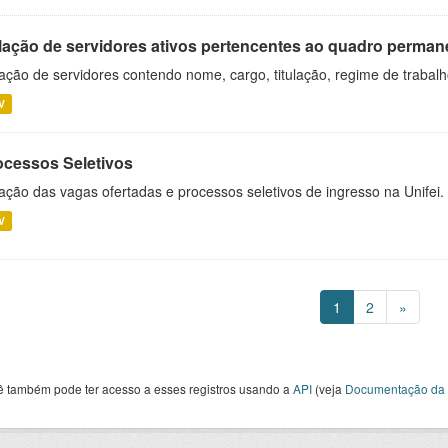
lação de servidores ativos pertencentes ao quadro permane
ação de servidores contendo nome, cargo, titulação, regime de trabal
V
ocessos Seletivos
ação das vagas ofertadas e processos seletivos de ingresso na Unifei.
V
1
2
»
ê também pode ter acesso a esses registros usando a
API
(veja
Documentação da 