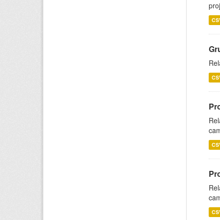
pro
CS
Gr
Rel
CS
Pr
Rel
cam
CS
Pr
Rel
cam
CS