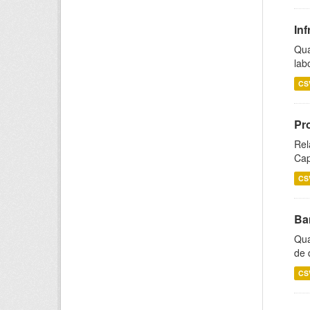
Inf
Qua
lab
CS
Pr
Rel
Cap
CS
Ba
Qua
de 
CS