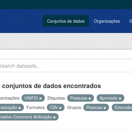
Conjuntos de dados
Organizações
G
 conjuntos de dados encontrados
anizações:
UNIFEI
Etiquetas:
Pesquisa
Aprovado
raduação
Formatos:
CSV
Grupos:
Pessoas
Extensã
reative Commons Atribuição