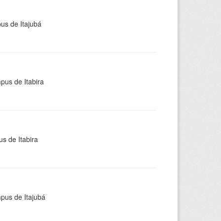
pus de Itajubá
pus de Itabira
s de Itabira
mpus de Itajubá