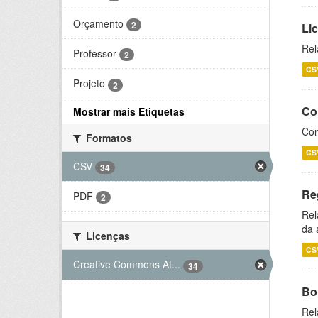
Orçamento
2
Li
Rel
Professor
2
CS
Projeto
2
Co
Mostrar mais Etiquetas
Con
Formatos
CS
CSV
34
Re
PDF
2
Rel
da 
Licenças
CS
Creative Commons At...
34
Bol
Rel