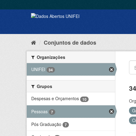
Conjuntos de dados
Organizações
UNIFEI
34
Grupos
34
Despesas e Orçamentos
10
Org
G
Pessoas
7
C
Pós Graduação
7