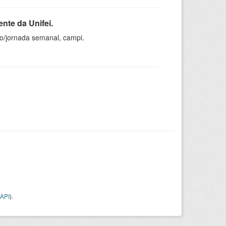
nte da Unifei.
ho/jornada semanal, campi.
API
).