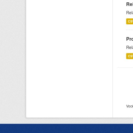
Re
Rel
CS
Pr
Rel
CS
Voc