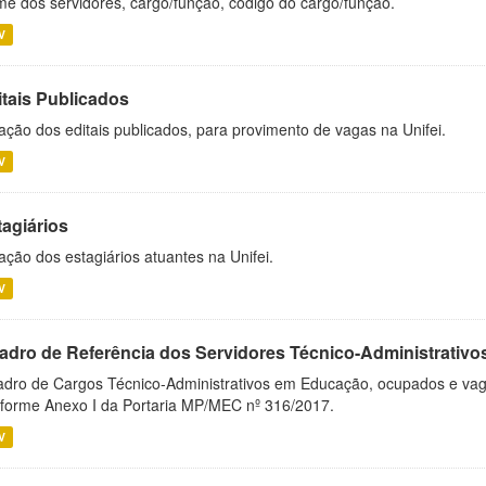
e dos servidores, cargo/função, código do cargo/função.
V
itais Publicados
ação dos editais publicados, para provimento de vagas na Unifei.
V
tagiários
ação dos estagiários atuantes na Unifei.
V
adro de Referência dos Servidores Técnico-Administrati
dro de Cargos Técnico-Administrativos em Educação, ocupados e vagos 
forme Anexo I da Portaria MP/MEC nº 316/2017.
V