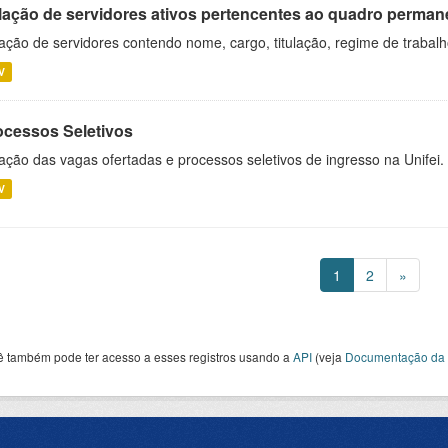
lação de servidores ativos pertencentes ao quadro permane
ação de servidores contendo nome, cargo, titulação, regime de trabal
V
ocessos Seletivos
ação das vagas ofertadas e processos seletivos de ingresso na Unifei.
V
1
2
»
ê também pode ter acesso a esses registros usando a
API
(veja
Documentação da 