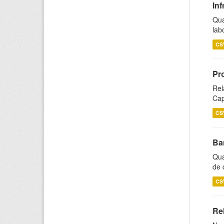
Inf
Qua
lab
CS
Pr
Rel
Cap
CS
Ba
Qua
de 
CS
Rel