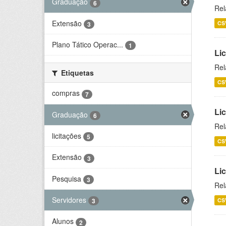
Graduação
6
Rel
Extensão
CS
3
Plano Tático Operac...
1
Lic
Rel
Etiquetas
CS
compras
7
Lic
Graduação
6
Rel
licitações
5
CS
Extensão
3
Li
Pesquisa
3
Rel
Servidores
CS
3
Alunos
2