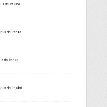
pus de Itajubá
pus de Itabira
s de Itabira
mpus de Itajubá