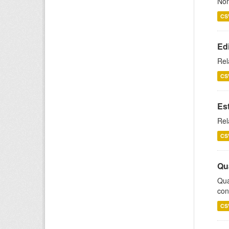
Nom
CS
Ed
Rel
CS
Es
Rel
CS
Qu
Qua
con
CS