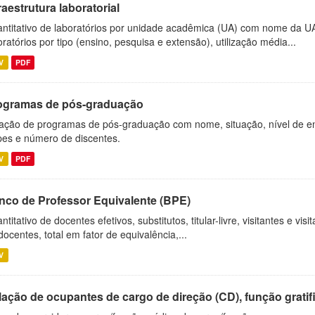
raestrutura laboratorial
ntitativo de laboratórios por unidade acadêmica (UA) com nome da U
oratórios por tipo (ensino, pesquisa e extensão), utilização média...
V
PDF
ogramas de pós-graduação
ação de programas de pós-graduação com nome, situação, nível de ens
es e número de discentes.
V
PDF
nco de Professor Equivalente (BPE)
ntitativo de docentes efetivos, substitutos, titular-livre, visitantes e vi
docentes, total em fator de equivalência,...
V
ação de ocupantes de cargo de direção (CD), função gratifi