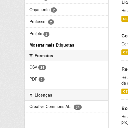
Li
Orçamento
2
Rel
CS
Professor
2
Projeto
2
Co
Con
Mostrar mais Etiquetas
CS
Formatos
CSV
34
Re
Rel
PDF
2
da 
CS
Licenças
Creative Commons At...
34
Bol
Rel
pro