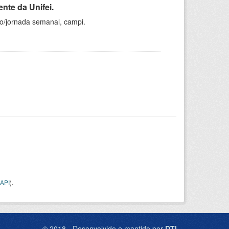
nte da Unifei.
ho/jornada semanal, campi.
API
).
© 2018 - Desenvolvido e mantido por
DTI