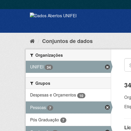
Conjuntos de dados
Organizações
UNIFEI
34
Grupos
34
Despesas e Orçamentos
10
Org
Eti
Pessoas
7
Pós Graduação
7
Lic