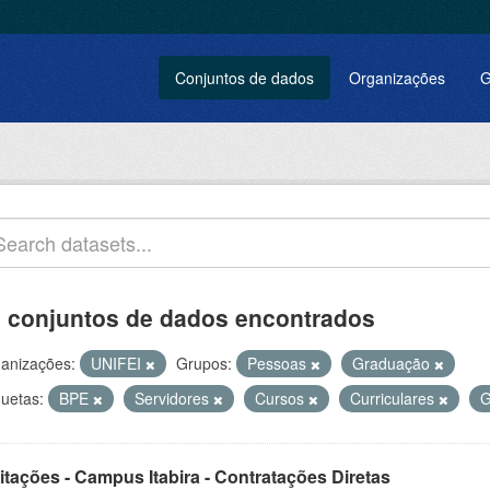
Conjuntos de dados
Organizações
G
 conjuntos de dados encontrados
anizações:
UNIFEI
Grupos:
Pessoas
Graduação
quetas:
BPE
Servidores
Cursos
Curriculares
G
itações - Campus Itabira - Contratações Diretas