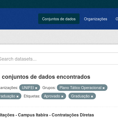
Conjuntos de dados
Organizações
G
 conjuntos de dados encontrados
anizações:
UNIFEI
Grupos:
Plano Tático Operacional
raduação
Etiquetas:
Aprovado
Graduação
itações - Campus Itabira - Contratações Diretas