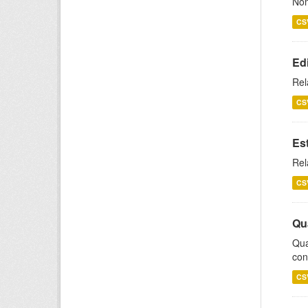
Nom
CS
Ed
Rel
CS
Es
Rel
CS
Qu
Qua
con
CS