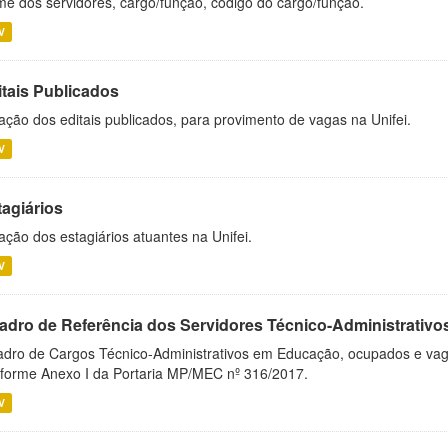
e dos servidores, cargo/função, código do cargo/função.
V
itais Publicados
ação dos editais publicados, para provimento de vagas na Unifei.
V
tagiários
ação dos estagiários atuantes na Unifei.
V
adro de Referência dos Servidores Técnico-Administrati
dro de Cargos Técnico-Administrativos em Educação, ocupados e vagos 
forme Anexo I da Portaria MP/MEC nº 316/2017.
V