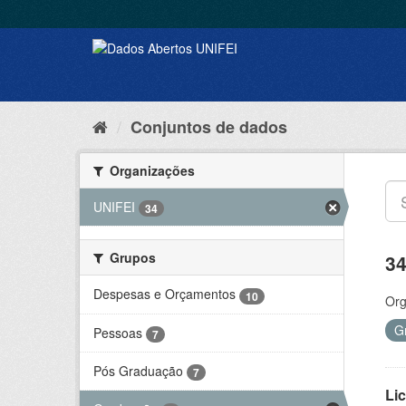
Conjuntos de dados
Organizações
UNIFEI
34
Grupos
34
Despesas e Orçamentos
10
Org
G
Pessoas
7
Pós Graduação
7
Lic