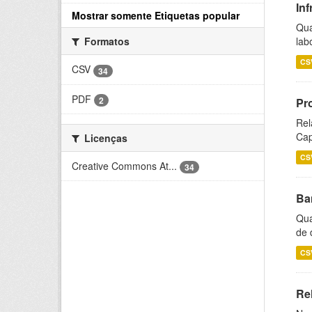
Inf
Mostrar somente Etiquetas popular
Qua
lab
Formatos
CS
CSV
34
PDF
2
Pr
Rel
Cap
Licenças
CS
Creative Commons At...
34
Ba
Qua
de 
CS
Rel