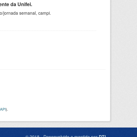
nte da Unifei.
ho/jornada semanal, campi.
API
).
© 2018 - Desenvolvido e mantido por
DTI