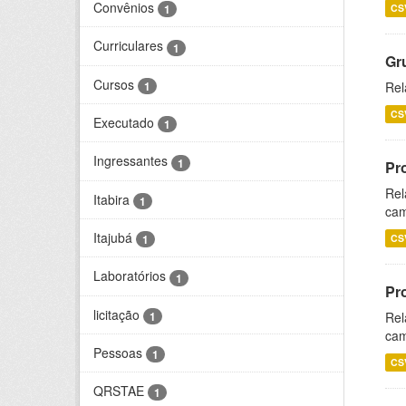
Convênios
CS
1
Curriculares
1
Gr
Cursos
1
Rel
CS
Executado
1
Ingressantes
1
Pr
Rel
Itabira
1
cam
Itajubá
CS
1
Laboratórios
1
Pr
licitação
1
Rel
cam
Pessoas
1
CS
QRSTAE
1