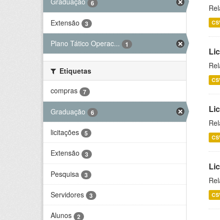
Graduação
6
Rel
Extensão
CS
3
Plano Tático Operac...
1
Lic
Rel
Etiquetas
CS
compras
7
Lic
Graduação
6
Rel
licitações
5
CS
Extensão
3
Li
Pesquisa
3
Rel
Servidores
CS
3
Alunos
2