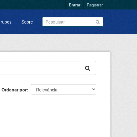
Entrar
Registrar
rupos
Sobre
Ordenar por