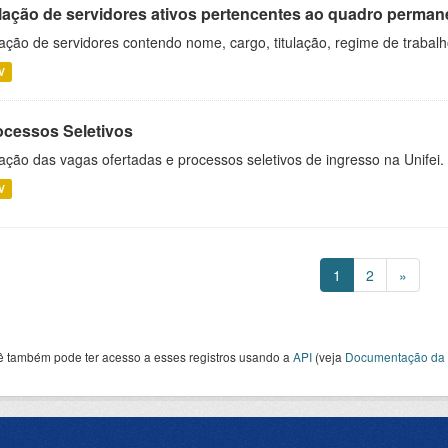
lação de servidores ativos pertencentes ao quadro permane
ação de servidores contendo nome, cargo, titulação, regime de trabal
V
ocessos Seletivos
ação das vagas ofertadas e processos seletivos de ingresso na Unifei.
V
1
2
»
ê também pode ter acesso a esses registros usando a
API
(veja
Documentação da 