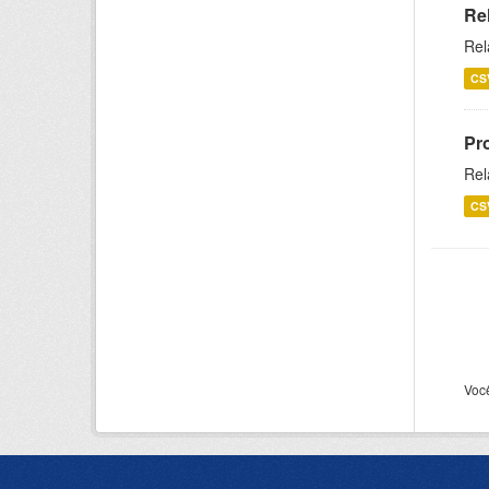
Re
Rel
CS
Pr
Rel
CS
Voc