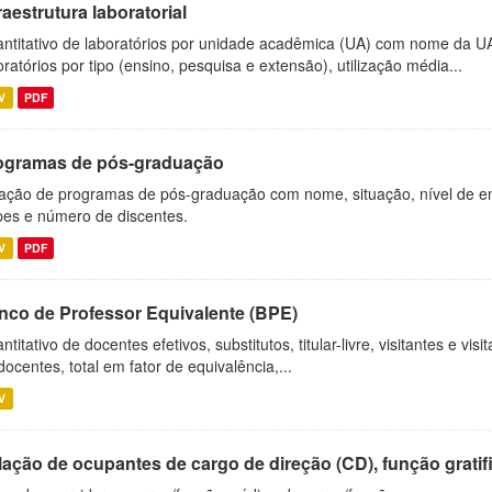
raestrutura laboratorial
ntitativo de laboratórios por unidade acadêmica (UA) com nome da U
oratórios por tipo (ensino, pesquisa e extensão), utilização média...
V
PDF
ogramas de pós-graduação
ação de programas de pós-graduação com nome, situação, nível de ens
es e número de discentes.
V
PDF
nco de Professor Equivalente (BPE)
ntitativo de docentes efetivos, substitutos, titular-livre, visitantes e vi
docentes, total em fator de equivalência,...
V
ação de ocupantes de cargo de direção (CD), função gratifi