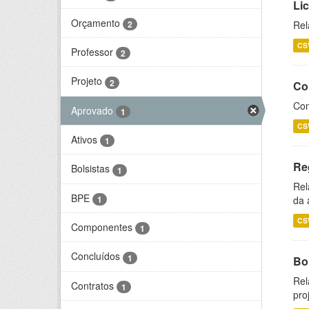
Li
Orçamento
2
Rel
CS
Professor
2
Projeto
2
Co
Con
Aprovado
1
CS
Ativos
1
Re
Bolsistas
1
Rel
BPE
1
da 
CS
Componentes
1
Concluídos
1
Bol
Rel
Contratos
1
pro