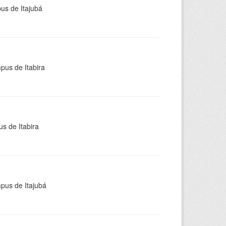
pus de Itajubá
pus de Itabira
s de Itabira
mpus de Itajubá