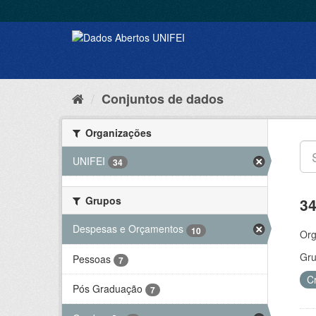
Conjuntos de dados
Organizações
UNIFEI
34
Grupos
34
Despesas e Orçamentos
10
Org
Gru
Pessoas
7
C
Pós Graduação
7