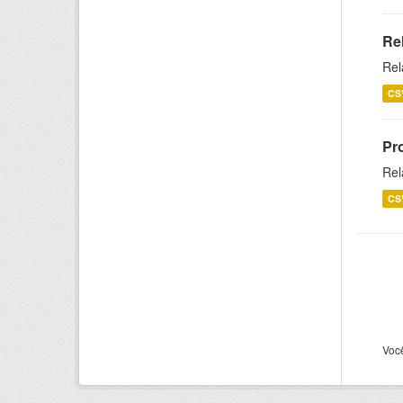
Re
Rel
CS
Pr
Rel
CS
Voc