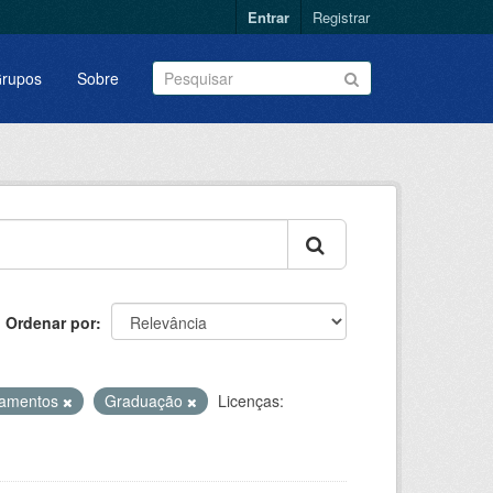
Entrar
Registrar
rupos
Sobre
Ordenar por
çamentos
Graduação
Licenças: