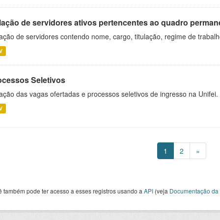
lação de servidores ativos pertencentes ao quadro permane
ação de servidores contendo nome, cargo, titulação, regime de trabal
V
ocessos Seletivos
ação das vagas ofertadas e processos seletivos de ingresso na Unifei.
V
1
2
»
ê também pode ter acesso a esses registros usando a
API
(veja
Documentação da 