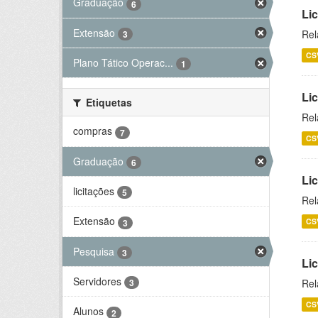
Graduação
6
Lic
Extensão
Rel
3
CS
Plano Tático Operac...
1
Lic
Etiquetas
Rel
compras
7
CS
Graduação
6
Lic
licitações
5
Rel
Extensão
CS
3
Pesquisa
3
Li
Servidores
Rel
3
CS
Alunos
2