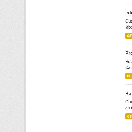
Inf
Qua
lab
CS
Pr
Rel
Cap
CS
Ba
Qua
de 
CS