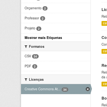
Orçamento
2
Li
Rel
Professor
2
CS
Projeto
2
Co
Mostrar mais Etiquetas
Con
Formatos
CS
CSV
34
Re
PDF
2
Rel
da 
Licenças
CS
Creative Commons At...
34
Bol
Rel