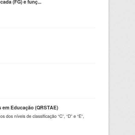
cada (FG) e funç...
vos em Educação (QRSTAE)
dos níveis de classificação “C”, “D” e “E”,