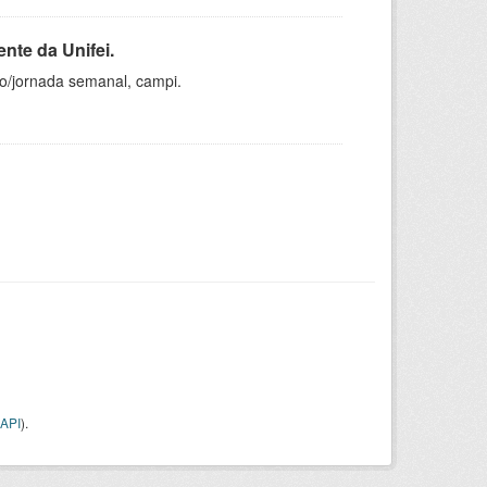
nte da Unifei.
ho/jornada semanal, campi.
API
).