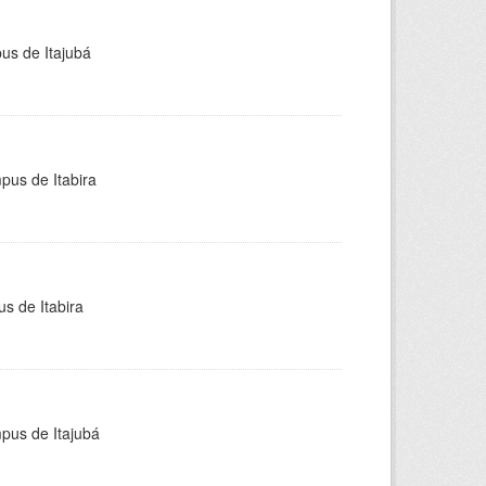
pus de Itajubá
pus de Itabira
s de Itabira
mpus de Itajubá