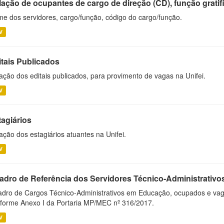
ação de ocupantes de cargo de direção (CD), função gratifi
e dos servidores, cargo/função, código do cargo/função.
V
itais Publicados
ação dos editais publicados, para provimento de vagas na Unifei.
V
tagiários
ação dos estagiários atuantes na Unifei.
V
adro de Referência dos Servidores Técnico-Administrati
dro de Cargos Técnico-Administrativos em Educação, ocupados e vagos 
forme Anexo I da Portaria MP/MEC nº 316/2017.
V