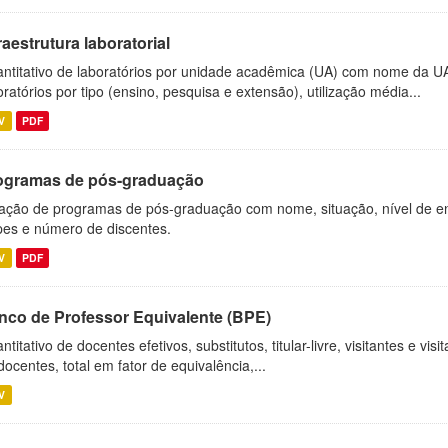
raestrutura laboratorial
ntitativo de laboratórios por unidade acadêmica (UA) com nome da U
oratórios por tipo (ensino, pesquisa e extensão), utilização média...
V
PDF
ogramas de pós-graduação
ação de programas de pós-graduação com nome, situação, nível de ens
es e número de discentes.
V
PDF
nco de Professor Equivalente (BPE)
ntitativo de docentes efetivos, substitutos, titular-livre, visitantes e vi
docentes, total em fator de equivalência,...
V