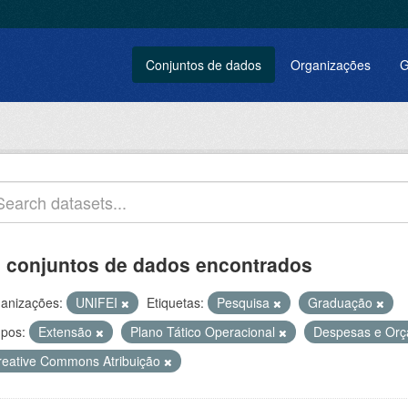
Conjuntos de dados
Organizações
G
 conjuntos de dados encontrados
anizações:
UNIFEI
Etiquetas:
Pesquisa
Graduação
pos:
Extensão
Plano Tático Operacional
Despesas e Or
reative Commons Atribuição