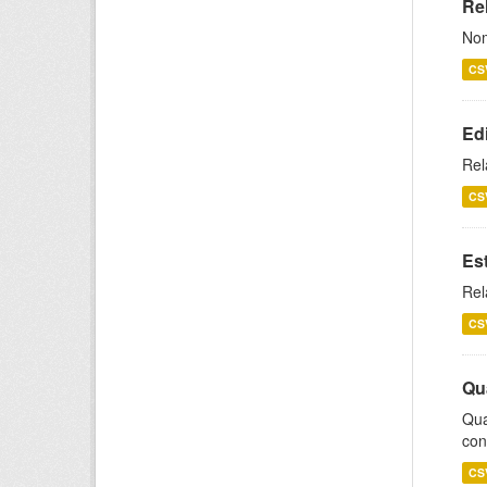
Rel
Nom
CS
Ed
Rel
CS
Es
Rel
CS
Qu
Qua
con
CS