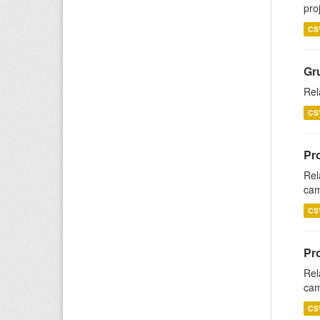
pro
CS
Gr
Rel
CS
Pr
Rel
cam
CS
Pr
Rel
cam
CS