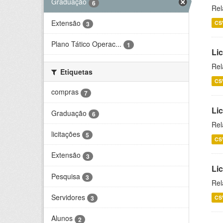
Graduação
6
Rel
Extensão
CS
3
Plano Tático Operac...
1
Lic
Rel
Etiquetas
CS
compras
7
Lic
Graduação
6
Rel
licitações
5
CS
Extensão
3
Li
Pesquisa
3
Rel
Servidores
CS
3
Alunos
2