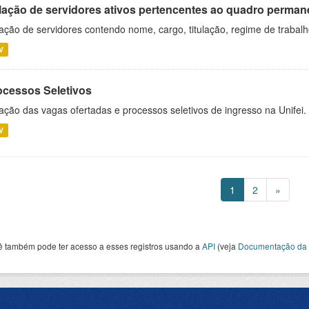
lação de servidores ativos pertencentes ao quadro permane
ação de servidores contendo nome, cargo, titulação, regime de trabal
V
ocessos Seletivos
ação das vagas ofertadas e processos seletivos de ingresso na Unifei.
V
1
2
»
ê também pode ter acesso a esses registros usando a
API
(veja
Documentação da 