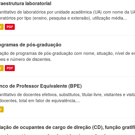
raestrutura laboratorial
ntitativo de laboratórios por unidade acadêmica (UA) com nome da U
oratórios por tipo (ensino, pesquisa e extensão), utilização média...
V
PDF
ogramas de pós-graduação
ação de programas de pós-graduação com nome, situação, nível de ens
es e número de discentes.
V
PDF
nco de Professor Equivalente (BPE)
ntitativo de docentes efetivos, substitutos, titular-livre, visitantes e vi
docentes, total em fator de equivalência,...
V
ação de ocupantes de cargo de direção (CD), função gratifi