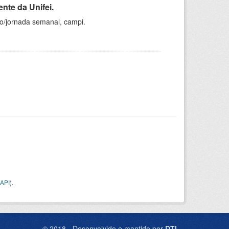
nte da Unifei.
ho/jornada semanal, campi.
API
).
© 2018 - Desenvolvido e mantido por
DTI