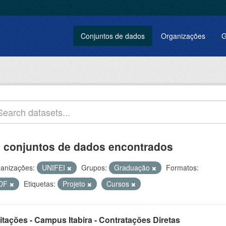
Conjuntos de dados
Organizações
G
 conjuntos de dados encontrados
anizações:
UNIFEI
Grupos:
Graduação
Formatos:
DF
Etiquetas:
Projeto
Cursos
itações - Campus Itabira - Contratações Diretas