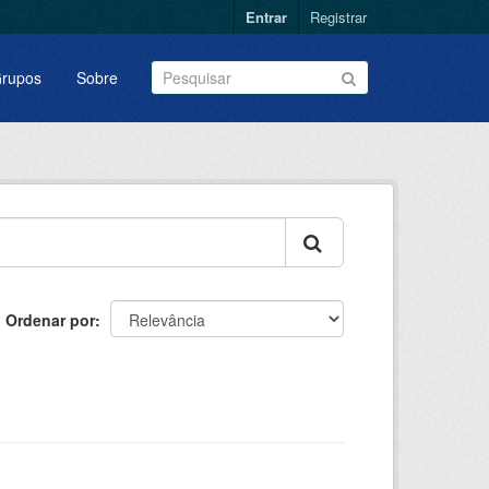
Entrar
Registrar
rupos
Sobre
Ordenar por