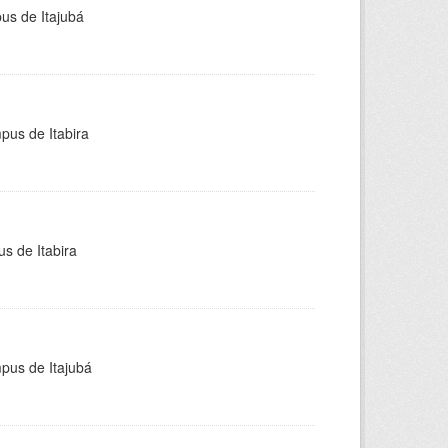
pus de Itajubá
pus de Itabira
s de Itabira
mpus de Itajubá