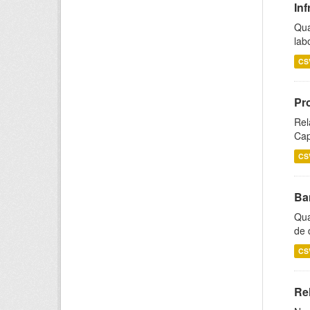
Inf
Qua
lab
CS
Pr
Rel
Cap
CS
Ba
Qua
de 
CS
Rel