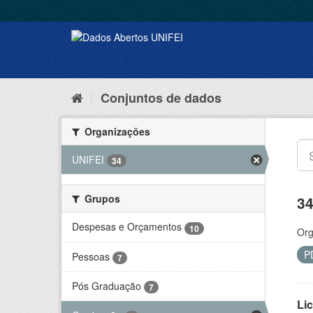
Conjuntos de dados
Organizações
UNIFEI
34
Grupos
34
Despesas e Orçamentos
10
Org
P
Pessoas
7
Pós Graduação
7
Lic