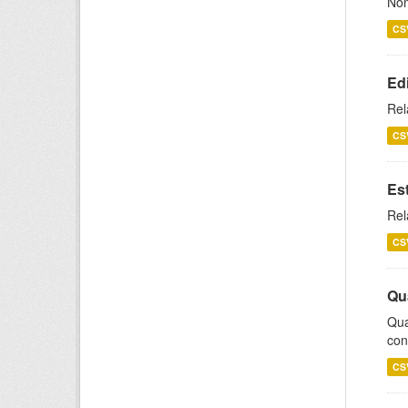
Nom
CS
Ed
Rel
CS
Es
Rel
CS
Qu
Qua
con
CS