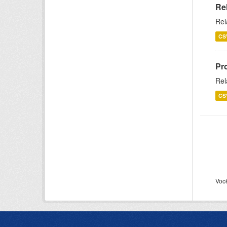
Re
Rel
CS
Pr
Rel
CS
Voc