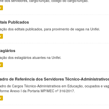
e dos servidores, cargo/função, código do cargo/função.
V
itais Publicados
ação dos editais publicados, para provimento de vagas na Unifei.
V
tagiários
ação dos estagiários atuantes na Unifei.
V
adro de Referência dos Servidores Técnico-Administrati
dro de Cargos Técnico-Administrativos em Educação, ocupados e vagos 
forme Anexo I da Portaria MP/MEC nº 316/2017.
V