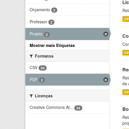
Li
Orçamento
2
Rel
CS
Professor
2
Projeto
2
Co
Con
Mostrar mais Etiquetas
CS
Formatos
CSV
34
Re
Rel
PDF
2
da 
CS
Licenças
Creative Commons At...
34
Bol
Rel
pro