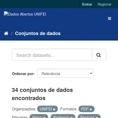
Entrar
Registrar
Conjuntos de dados
Ordenar por
34 conjuntos de dados
encontrados
Organizações:
UNIFEI
Formatos:
PDF
Etiquetas:
Ativos
Professor
Pessoas