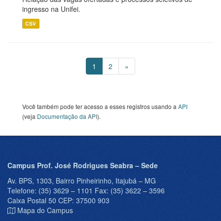
ingresso na Unifei.
CSV
1
2
»
Você também pode ter acesso a esses registros usando a
API
(veja
Documentação da API
).
Campus Prof. José Rodrigues Seabra – Sede
Av. BPS, 1303, Bairro Pinheirinho, Itajubá – MG
Telefone: (35) 3629 – 1101 Fax: (35) 3622 – 3596
Caixa Postal 50 CEP: 37500 903
Mapa do Campus