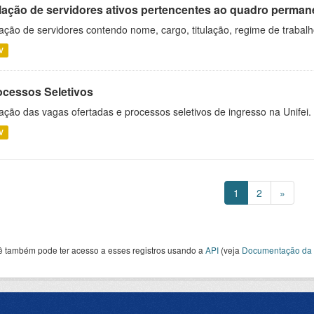
lação de servidores ativos pertencentes ao quadro permane
ação de servidores contendo nome, cargo, titulação, regime de trabal
V
ocessos Seletivos
ação das vagas ofertadas e processos seletivos de ingresso na Unifei.
V
1
2
»
ê também pode ter acesso a esses registros usando a
API
(veja
Documentação da 