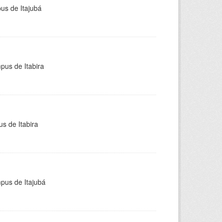
pus de Itajubá
pus de Itabira
s de Itabira
mpus de Itajubá