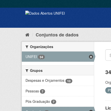
Conjuntos de dados
Organizações
UNIFEI
34
Grupos
34
Despesas e Orçamentos
10
Org
P
Pessoas
7
Pós Graduação
7
Lic