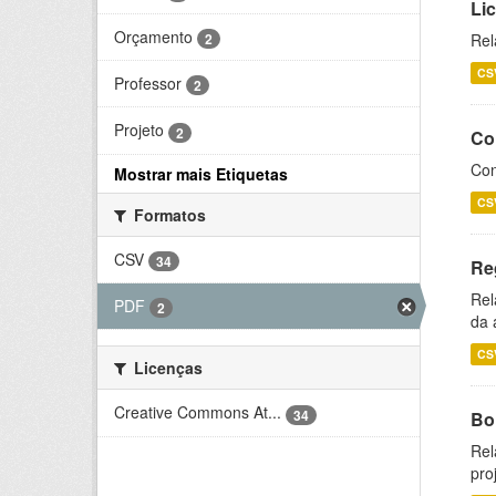
Li
Orçamento
2
Rel
CS
Professor
2
Projeto
2
Co
Con
Mostrar mais Etiquetas
CS
Formatos
CSV
34
Re
Rel
PDF
2
da 
CS
Licenças
Creative Commons At...
34
Bol
Rel
pro