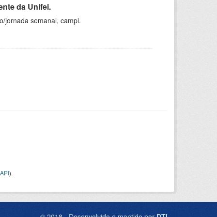
nte da Unifei.
ho/jornada semanal, campi.
API
).
© 2018 - Desenvolvido e mantido por
DTI