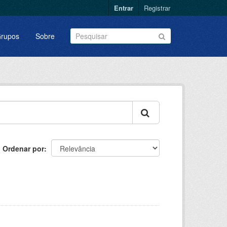
Entrar
Registrar
rupos
Sobre
Ordenar por