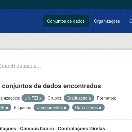
Conjuntos de dados
Organizações
G
 conjuntos de dados encontrados
anizações:
UNIFEI
Grupos:
Graduação
Formatos:
DF
Etiquetas:
Componentes
Curriculares
itações - Campus Itabira - Contratações Diretas