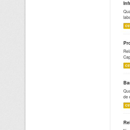
Inf
Qua
lab
CS
Pr
Rel
Cap
CS
Ba
Qua
de 
CS
Rel