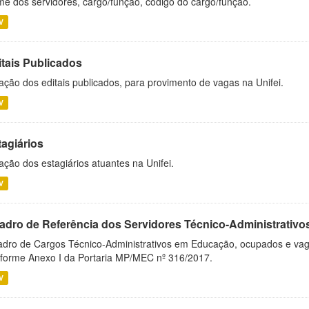
e dos servidores, cargo/função, código do cargo/função.
V
itais Publicados
ação dos editais publicados, para provimento de vagas na Unifei.
V
tagiários
ação dos estagiários atuantes na Unifei.
V
adro de Referência dos Servidores Técnico-Administrati
dro de Cargos Técnico-Administrativos em Educação, ocupados e vagos 
forme Anexo I da Portaria MP/MEC nº 316/2017.
V