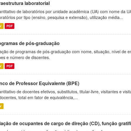
raestrutura laboratorial
ntitativo de laboratórios por unidade acadêmica (UA) com nome da U
oratórios por tipo (ensino, pesquisa e extensão), utilização média...
V
PDF
ogramas de pós-graduação
ação de programas de pós-graduação com nome, situação, nível de ens
es e número de discentes.
V
PDF
nco de Professor Equivalente (BPE)
ntitativo de docentes efetivos, substitutos, titular-livre, visitantes e vi
docentes, total em fator de equivalência,...
V
ação de ocupantes de cargo de direção (CD), função gratifi