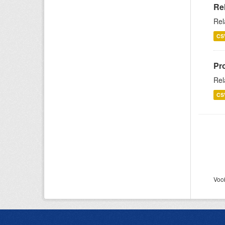
Re
Rel
CS
Pr
Rel
CS
Voc