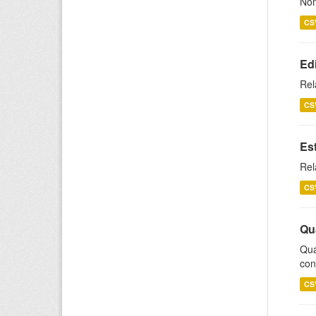
Nom
CS
Ed
Rel
CS
Es
Rel
CS
Qu
Qua
con
CS