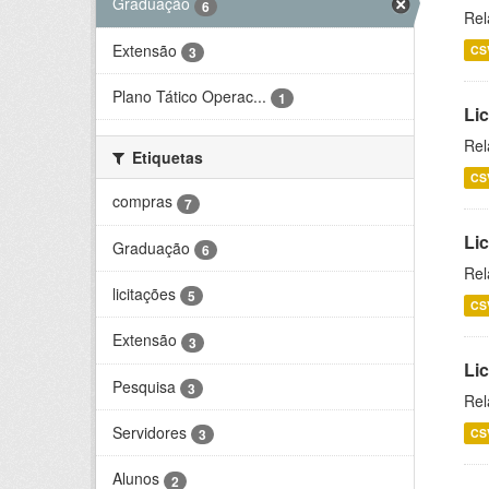
Graduação
6
Rel
Extensão
CS
3
Plano Tático Operac...
1
Lic
Rel
Etiquetas
CS
compras
7
Lic
Graduação
6
Rel
licitações
5
CS
Extensão
3
Li
Pesquisa
3
Rel
Servidores
CS
3
Alunos
2