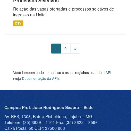
Processos Seletivos
Relação das vagas ofertadas e processos seletivos de
ingresso na Unifei.
CSV
1
2
»
Você também pode ter acesso a esses registros usando a
API
(veja
Documentação da API
).
Campus Prof. José Rodrigues Seabra – Sede
Av. BPS, 1303, Bairro Pinheirinho, Itajubá – MG
Telefone: (35) 3629 – 1101 Fax: (35) 3622 – 3596
Caixa Postal 50 CEP: 37500 903