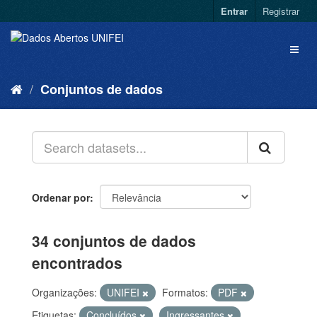
Entrar
Registrar
Conjuntos de dados
Ordenar por
34 conjuntos de dados
encontrados
Organizações:
UNIFEI
Formatos:
PDF
Etiquetas:
Concluídos
Ingressantes