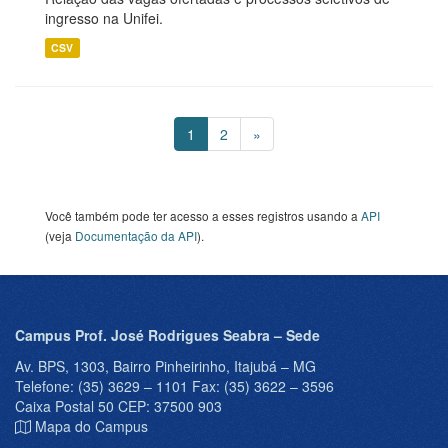
ingresso na Unifei.
CSV
1
2
»
Você também pode ter acesso a esses registros usando a
API
(veja
Documentação da API
).
Campus Prof. José Rodrigues Seabra – Sede
Av. BPS, 1303, Bairro Pinheirinho, Itajubá – MG
Telefone: (35) 3629 – 1101 Fax: (35) 3622 – 3596
Caixa Postal 50 CEP: 37500 903
Mapa do Campus