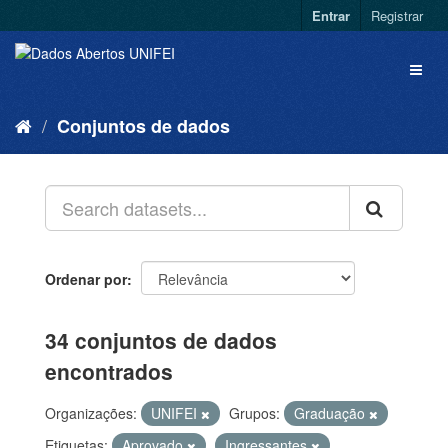
Entrar
Registrar
Conjuntos de dados
Ordenar por
34 conjuntos de dados
encontrados
Organizações:
UNIFEI
Grupos:
Graduação
Etiquetas:
Aprovado
Ingressantes