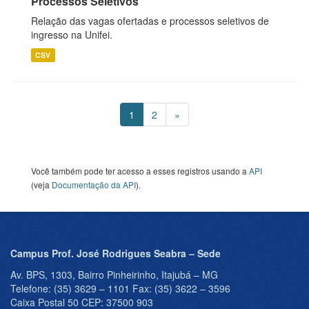
Processos Seletivos
Relação das vagas ofertadas e processos seletivos de
ingresso na Unifei.
CSV
1
2
»
Você também pode ter acesso a esses registros usando a
API
(veja
Documentação da API
).
Campus Prof. José Rodrigues Seabra – Sede
Av. BPS, 1303, Bairro Pinheirinho, Itajubá – MG
Telefone: (35) 3629 – 1101 Fax: (35) 3622 – 3596
Caixa Postal 50 CEP: 37500 903