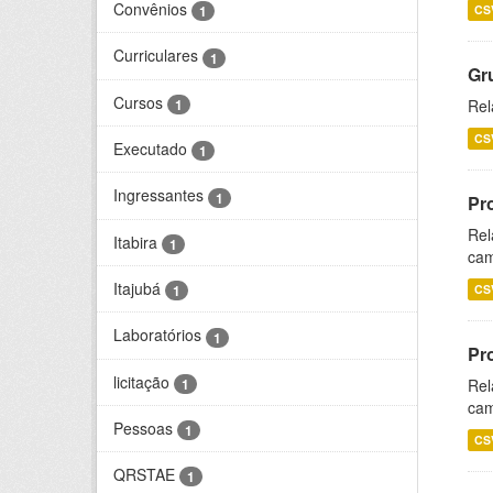
Convênios
CS
1
Curriculares
1
Gr
Cursos
1
Rel
CS
Executado
1
Ingressantes
1
Pr
Rel
Itabira
1
cam
Itajubá
CS
1
Laboratórios
1
Pr
licitação
1
Rel
cam
Pessoas
1
CS
QRSTAE
1