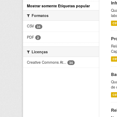
Inf
Mostrar somente Etiquetas popular
Qua
lab
Formatos
CS
CSV
34
PDF
2
Pr
Rel
Cap
Licenças
CS
Creative Commons At...
34
Ba
Qua
de 
CS
Rel