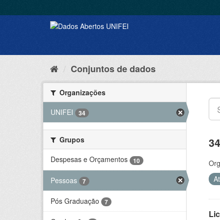
Conjuntos de dados
Organizações
UNIFEI
34
Grupos
34
Despesas e Orçamentos
10
Org
A
Pessoas
7
Pós Graduação
7
Lic