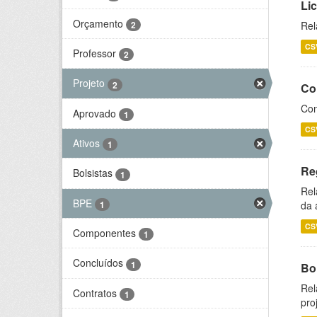
Li
Orçamento
2
Rel
CS
Professor
2
Projeto
2
Co
Con
Aprovado
1
CS
Ativos
1
Re
Bolsistas
1
Rel
BPE
1
da 
CS
Componentes
1
Concluídos
1
Bol
Rel
Contratos
1
pro