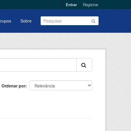
Entrar
Registrar
rupos
Sobre
Ordenar por