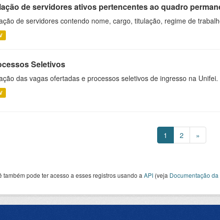
lação de servidores ativos pertencentes ao quadro permane
ação de servidores contendo nome, cargo, titulação, regime de trabal
V
ocessos Seletivos
ação das vagas ofertadas e processos seletivos de ingresso na Unifei.
V
1
2
»
ê também pode ter acesso a esses registros usando a
API
(veja
Documentação da 