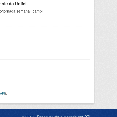
nte da Unifei.
ho/jornada semanal, campi.
API
).
© 2018 - Desenvolvido e mantido por
DTI