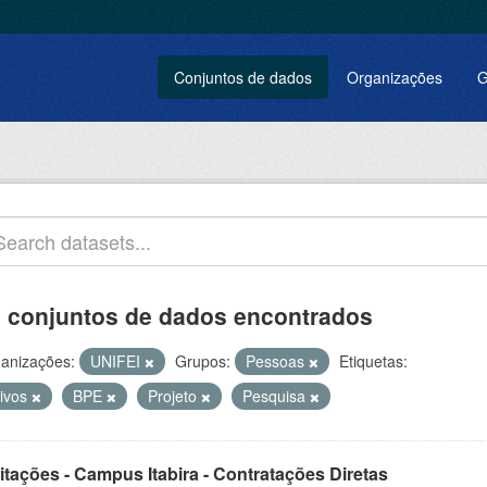
Conjuntos de dados
Organizações
G
 conjuntos de dados encontrados
anizações:
UNIFEI
Grupos:
Pessoas
Etiquetas:
tivos
BPE
Projeto
Pesquisa
itações - Campus Itabira - Contratações Diretas