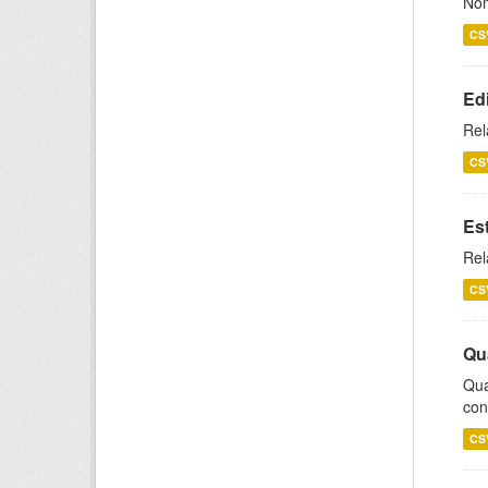
Nom
CS
Ed
Rel
CS
Es
Rel
CS
Qu
Qua
con
CS