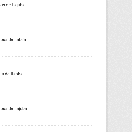
pus de Itajubá
pus de Itabira
s de Itabira
mpus de Itajubá