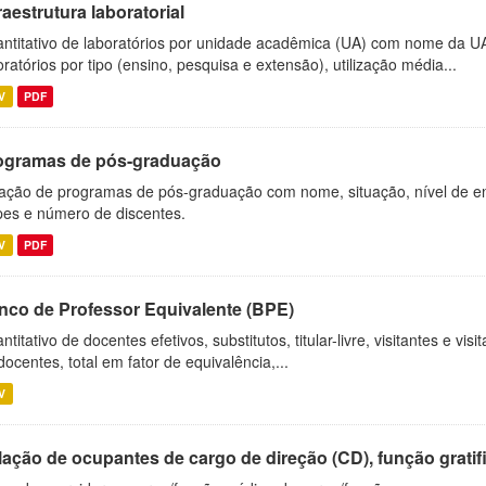
raestrutura laboratorial
ntitativo de laboratórios por unidade acadêmica (UA) com nome da U
oratórios por tipo (ensino, pesquisa e extensão), utilização média...
V
PDF
ogramas de pós-graduação
ação de programas de pós-graduação com nome, situação, nível de ens
es e número de discentes.
V
PDF
nco de Professor Equivalente (BPE)
ntitativo de docentes efetivos, substitutos, titular-livre, visitantes e vi
docentes, total em fator de equivalência,...
V
ação de ocupantes de cargo de direção (CD), função gratifi