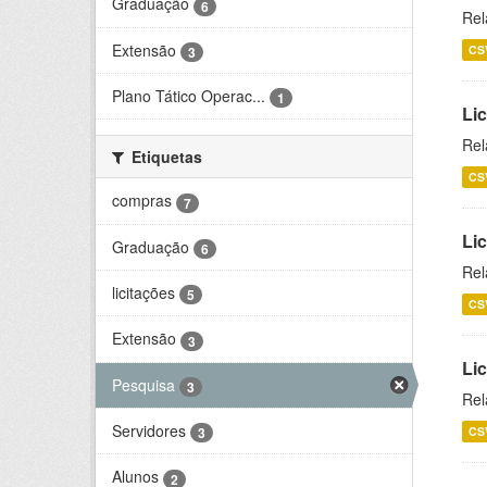
Graduação
6
Rel
Extensão
CS
3
Plano Tático Operac...
1
Lic
Rel
Etiquetas
CS
compras
7
Lic
Graduação
6
Rel
licitações
5
CS
Extensão
3
Li
Pesquisa
3
Rel
Servidores
CS
3
Alunos
2