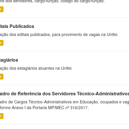
e dos servidores, cargo/função, código do cargo/função.
V
itais Publicados
ação dos editais publicados, para provimento de vagas na Unifei.
V
tagiários
ação dos estagiários atuantes na Unifei.
V
adro de Referência dos Servidores Técnico-Administrati
dro de Cargos Técnico-Administrativos em Educação, ocupados e vagos 
forme Anexo I da Portaria MP/MEC nº 316/2017.
V