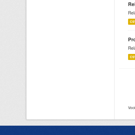
Re
Rel
CS
Pr
Rel
CS
Voc