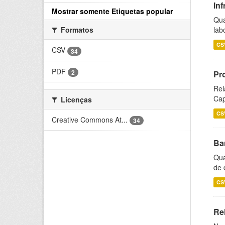
Inf
Mostrar somente Etiquetas popular
Qua
lab
Formatos
CS
CSV
34
PDF
2
Pr
Rel
Cap
Licenças
CS
Creative Commons At...
34
Ba
Qua
de 
CS
Rel