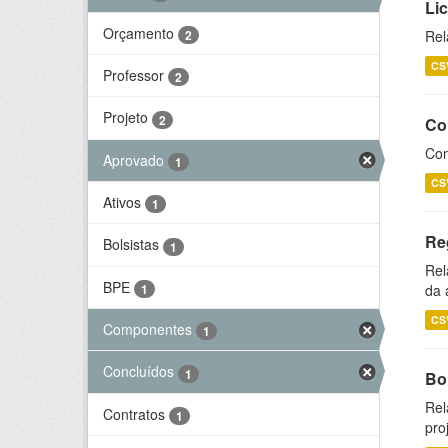
Li
Orçamento
2
Rel
CS
Professor
2
Projeto
2
Co
Con
Aprovado
1
CS
Ativos
1
Re
Bolsistas
1
Rel
BPE
1
da 
CS
Componentes
1
Concluídos
1
Bol
Rel
Contratos
1
pro