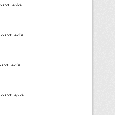
pus de Itajubá
pus de Itabira
s de Itabira
mpus de Itajubá