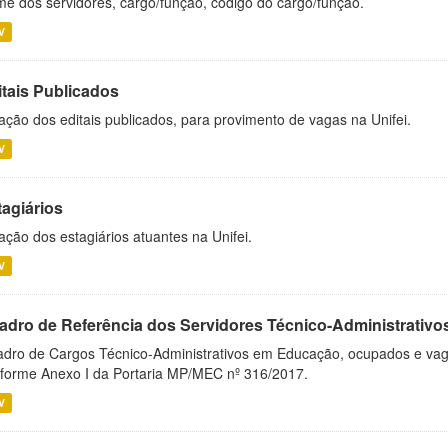
e dos servidores, cargo/função, código do cargo/função.
V
itais Publicados
ação dos editais publicados, para provimento de vagas na Unifei.
V
tagiários
ação dos estagiários atuantes na Unifei.
V
adro de Referência dos Servidores Técnico-Administrati
dro de Cargos Técnico-Administrativos em Educação, ocupados e vagos 
forme Anexo I da Portaria MP/MEC nº 316/2017.
V