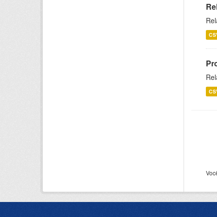
Re
Rel
CS
Pr
Rel
CS
Voc