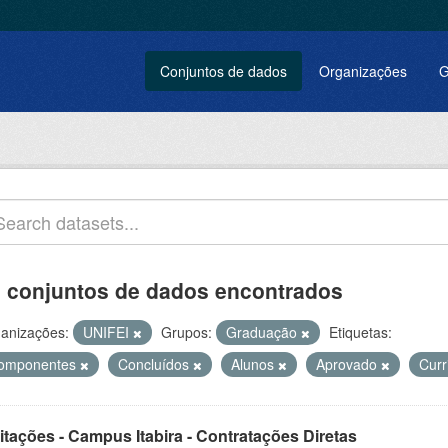
Conjuntos de dados
Organizações
G
 conjuntos de dados encontrados
anizações:
UNIFEI
Grupos:
Graduação
Etiquetas:
omponentes
Concluídos
Alunos
Aprovado
Curr
itações - Campus Itabira - Contratações Diretas