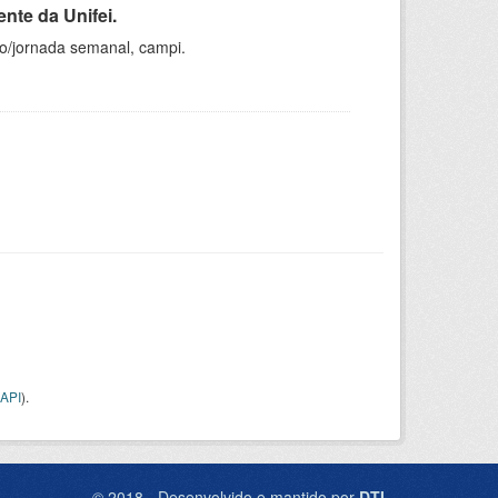
nte da Unifei.
ho/jornada semanal, campi.
API
).
© 2018 - Desenvolvido e mantido por
DTI