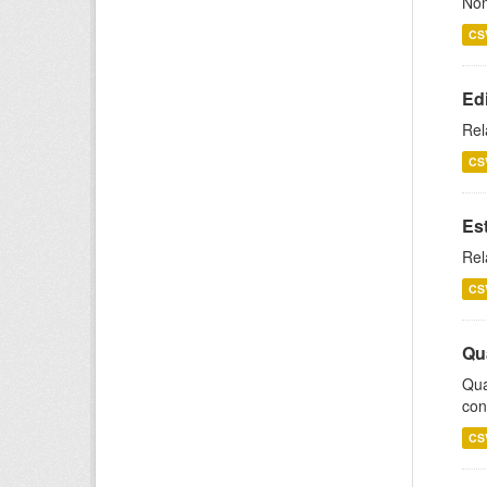
Nom
CS
Ed
Rel
CS
Es
Rel
CS
Qu
Qua
con
CS