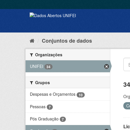
Conjuntos de dados
Organizações
UNIFEI
34
Grupos
34
Despesas e Orçamentos
10
Org
C
Pessoas
7
Pós Graduação
7
Lic