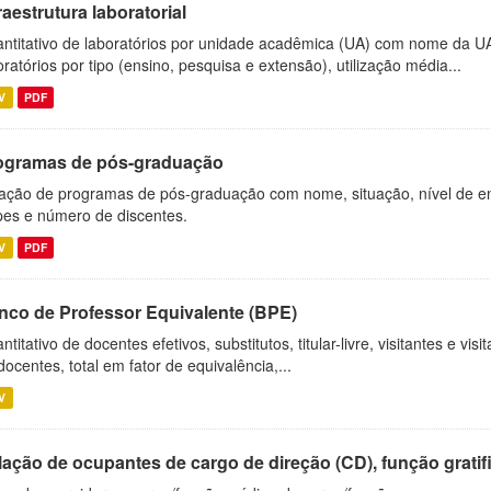
raestrutura laboratorial
ntitativo de laboratórios por unidade acadêmica (UA) com nome da U
oratórios por tipo (ensino, pesquisa e extensão), utilização média...
V
PDF
ogramas de pós-graduação
ação de programas de pós-graduação com nome, situação, nível de ens
es e número de discentes.
V
PDF
nco de Professor Equivalente (BPE)
ntitativo de docentes efetivos, substitutos, titular-livre, visitantes e vi
docentes, total em fator de equivalência,...
V
ação de ocupantes de cargo de direção (CD), função gratifi