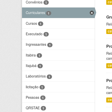
Convênios
CS
1
Curriculares
1
Gr
Cursos
1
Rel
CS
Executado
1
Ingressantes
1
Pr
Rel
Itabira
1
cam
Itajubá
CS
1
Laboratórios
1
Pr
licitação
1
Rel
cam
Pessoas
1
CS
QRSTAE
1