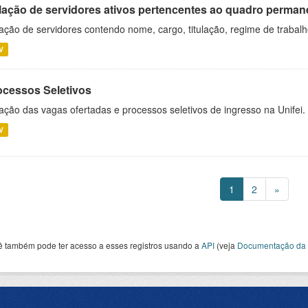
lação de servidores ativos pertencentes ao quadro permane
ação de servidores contendo nome, cargo, titulação, regime de trabal
V
ocessos Seletivos
ação das vagas ofertadas e processos seletivos de ingresso na Unifei.
V
1
2
»
ê também pode ter acesso a esses registros usando a
API
(veja
Documentação da 