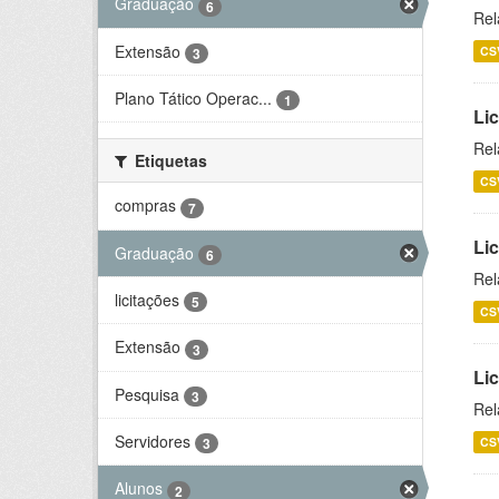
Graduação
6
Rel
Extensão
CS
3
Plano Tático Operac...
1
Lic
Rel
Etiquetas
CS
compras
7
Lic
Graduação
6
Rel
licitações
5
CS
Extensão
3
Li
Pesquisa
3
Rel
Servidores
CS
3
Alunos
2