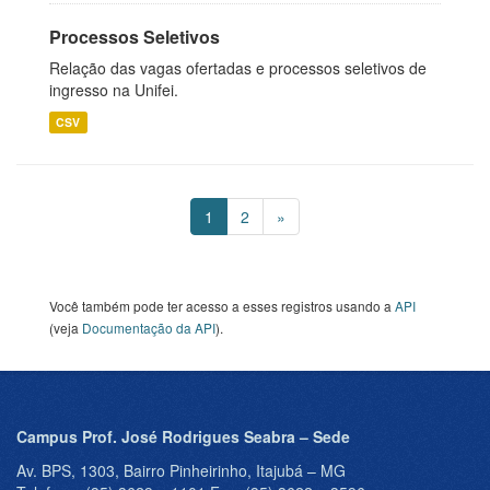
Processos Seletivos
Relação das vagas ofertadas e processos seletivos de
ingresso na Unifei.
CSV
1
2
»
Você também pode ter acesso a esses registros usando a
API
(veja
Documentação da API
).
Campus Prof. José Rodrigues Seabra – Sede
Av. BPS, 1303, Bairro Pinheirinho, Itajubá – MG