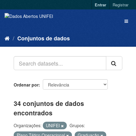
Entrar
Registrar
Conjuntos de dados
Ordenar por
34 conjuntos de dados
encontrados
Organizações:
UNIFEI
Grupos:
Plano Tático Operacional
Graduação