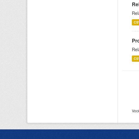
Re
Rel
CS
Pr
Rel
CS
Voc