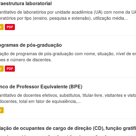
raestrutura laboratorial
ntitativo de laboratórios por unidade acadêmica (UA) com nome da U
oratórios por tipo (ensino, pesquisa e extensão), utilização média...
V
PDF
ogramas de pós-graduação
ação de programas de pós-graduação com nome, situação, nível de ens
es e número de discentes.
V
PDF
nco de Professor Equivalente (BPE)
ntitativo de docentes efetivos, substitutos, titular-livre, visitantes e vi
docentes, total em fator de equivalência,...
V
ação de ocupantes de cargo de direção (CD), função gratifi