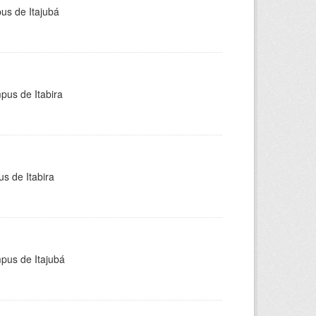
pus de Itajubá
pus de Itabira
s de Itabira
mpus de Itajubá