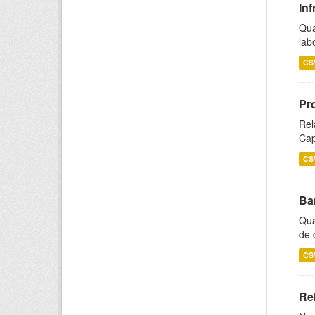
Inf
Qua
lab
CS
Pr
Rel
Cap
CS
Ba
Qua
de 
CS
Rel