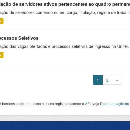
lação de servidores ativos pertencentes ao quadro permane
ação de servidores contendo nome, cargo, titulação, regime de trabal
V
ocessos Seletivos
ação das vagas ofertadas e processos seletivos de ingresso na Unifei.
V
1
2
»
ê também pode ter acesso a esses registros usando a
API
(veja
Documentação da 