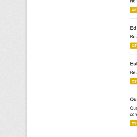
Nom
CS
Ed
Rel
CS
Es
Rel
CS
Qu
Qua
con
CS