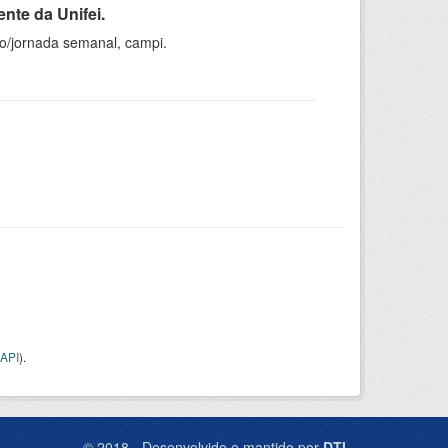
nte da Unifei.
ho/jornada semanal, campi.
API
).
© 2018 - Desenvolvido e mantido por
DTI