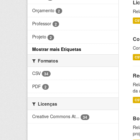
Li
Orçamento
2
Rel
CS
Professor
2
Projeto
2
Co
Con
Mostrar mais Etiquetas
CS
Formatos
CSV
34
Re
Rel
PDF
2
da 
CS
Licenças
Creative Commons At...
34
Bol
Rel
pro