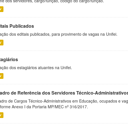
e dos servidores, cargo/função, código do cargo/função.
V
itais Publicados
ação dos editais publicados, para provimento de vagas na Unifei.
V
tagiários
ação dos estagiários atuantes na Unifei.
V
adro de Referência dos Servidores Técnico-Administrati
dro de Cargos Técnico-Administrativos em Educação, ocupados e vagos 
forme Anexo I da Portaria MP/MEC nº 316/2017.
V