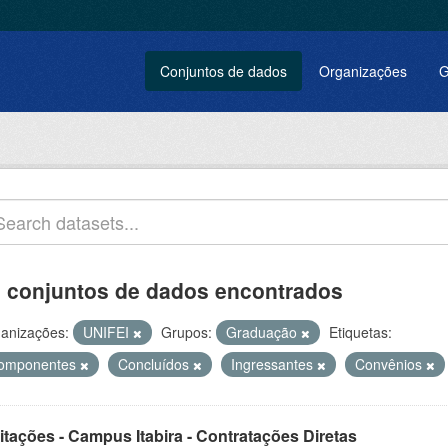
Conjuntos de dados
Organizações
G
 conjuntos de dados encontrados
anizações:
UNIFEI
Grupos:
Graduação
Etiquetas:
omponentes
Concluídos
Ingressantes
Convênios
itações - Campus Itabira - Contratações Diretas