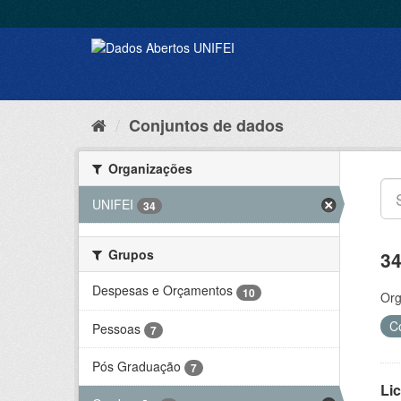
Conjuntos de dados
Organizações
UNIFEI
34
Grupos
34
Despesas e Orçamentos
10
Org
C
Pessoas
7
Pós Graduação
7
Lic