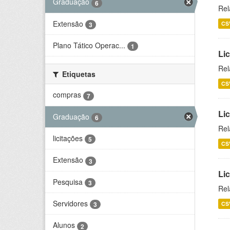
Graduação
6
Rel
Extensão
CS
3
Plano Tático Operac...
1
Lic
Rel
Etiquetas
CS
compras
7
Lic
Graduação
6
Rel
licitações
5
CS
Extensão
3
Li
Pesquisa
3
Rel
Servidores
CS
3
Alunos
2