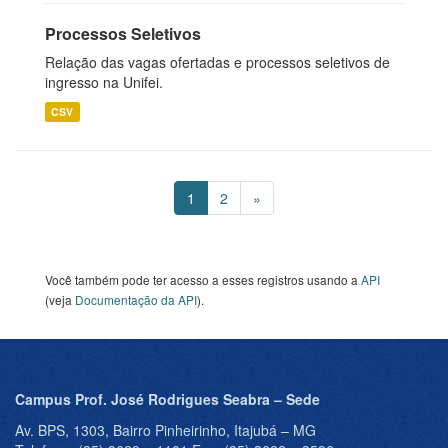
Processos Seletivos
Relação das vagas ofertadas e processos seletivos de
ingresso na Unifei.
CSV
1
2
»
Você também pode ter acesso a esses registros usando a
API
(veja
Documentação da API
).
Campus Prof. José Rodrigues Seabra – Sede
Av. BPS, 1303, Bairro Pinheirinho, Itajubá – MG