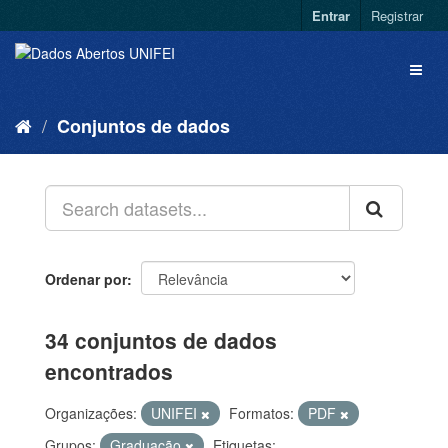
Entrar
Registrar
Conjuntos de dados
Ordenar por
34 conjuntos de dados
encontrados
Organizações:
UNIFEI
Formatos:
PDF
Grupos:
Graduação
Etiquetas: