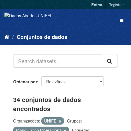
Entrar
Registrar
Conjuntos de dados
Ordenar por
34 conjuntos de dados
encontrados
Organizações:
UNIFEI
Grupos:
Plano Tático Operacional
Etiquetas: