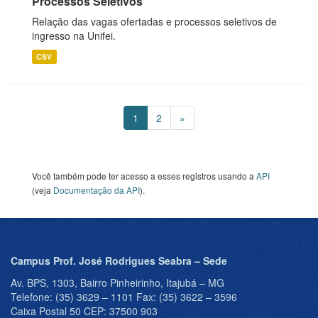
Processos Seletivos
Relação das vagas ofertadas e processos seletivos de
ingresso na Unifei.
CSV
1
2
»
Você também pode ter acesso a esses registros usando a
API
(veja
Documentação da API
).
Campus Prof. José Rodrigues Seabra – Sede
Av. BPS, 1303, Bairro Pinheirinho, Itajubá – MG
Telefone: (35) 3629 – 1101 Fax: (35) 3622 – 3596
Caixa Postal 50 CEP: 37500 903