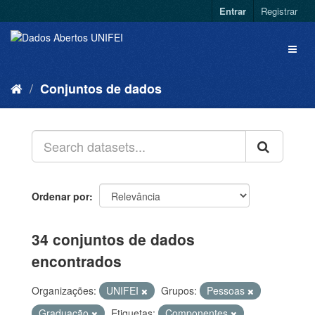
Entrar
Registrar
Conjuntos de dados
Ordenar por
34 conjuntos de dados
encontrados
Organizações:
UNIFEI
Grupos:
Pessoas
Graduação
Etiquetas:
Componentes