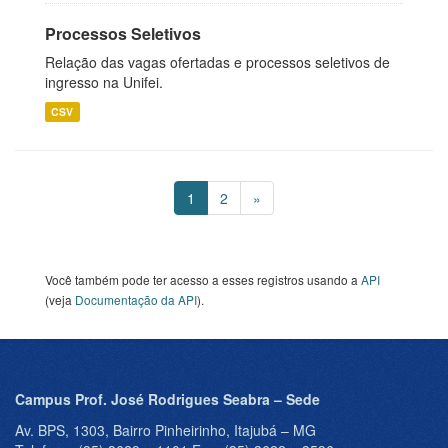
Processos Seletivos
Relação das vagas ofertadas e processos seletivos de
ingresso na Unifei.
CSV
1
2
»
Você também pode ter acesso a esses registros usando a
API
(veja
Documentação da API
).
Campus Prof. José Rodrigues Seabra – Sede
Av. BPS, 1303, Bairro Pinheirinho, Itajubá – MG