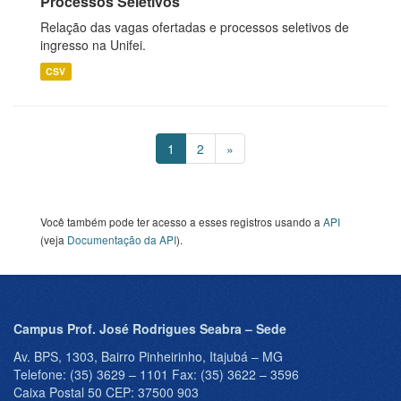
Processos Seletivos
Relação das vagas ofertadas e processos seletivos de
ingresso na Unifei.
CSV
1
2
»
Você também pode ter acesso a esses registros usando a
API
(veja
Documentação da API
).
Campus Prof. José Rodrigues Seabra – Sede
Av. BPS, 1303, Bairro Pinheirinho, Itajubá – MG
Telefone: (35) 3629 – 1101 Fax: (35) 3622 – 3596
Caixa Postal 50 CEP: 37500 903