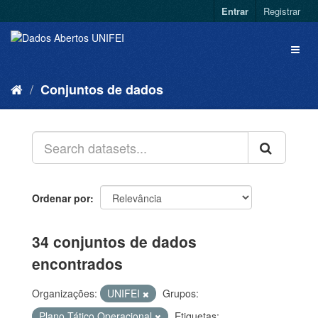
Entrar
Registrar
Conjuntos de dados
Ordenar por
34 conjuntos de dados
encontrados
Organizações:
UNIFEI
Grupos:
Plano Tático Operacional
Etiquetas: