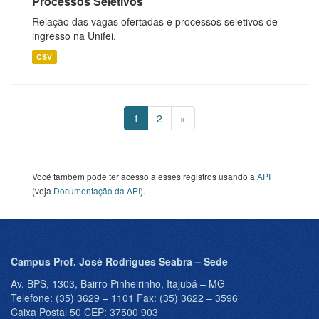
Processos Seletivos
Relação das vagas ofertadas e processos seletivos de
ingresso na Unifei.
CSV
1
2
»
Você também pode ter acesso a esses registros usando a
API
(veja
Documentação da API
).
Campus Prof. José Rodrigues Seabra – Sede
Av. BPS, 1303, Bairro Pinheirinho, Itajubá – MG
Telefone: (35) 3629 – 1101 Fax: (35) 3622 – 3596
Caixa Postal 50 CEP: 37500 903