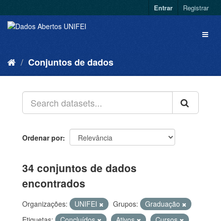
Entrar
Registrar
Conjuntos de dados
Ordenar por
34 conjuntos de dados
encontrados
Organizações:
UNIFEI
Grupos:
Graduação
Etiquetas:
Concluídos
Ativos
Cursos