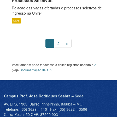
Processos Seletivos
Relação das vagas ofertadas e processos seletivos de
ingresso na Unifei.
CSV
1
2
»
Você também pode ter acesso a esses registros usando a
API
(veja
Documentação da API
).
Campus Prof. José Rodrigues Seabra – Sede
Av. BPS, 1303, Bairro Pinheirinho, Itajubá – MG
Telefone: (35) 3629 – 1101 Fax: (35) 3622 – 3596
Caixa Postal 50 CEP: 37500 903