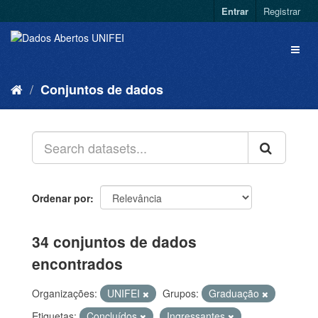
Entrar
Registrar
Conjuntos de dados
Ordenar por
34 conjuntos de dados
encontrados
Organizações:
UNIFEI
Grupos:
Graduação
Etiquetas:
Concluídos
Ingressantes