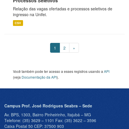
Processos Seletivos
Relação das vagas ofertadas e processos seletivos de
ingresso na Unifei.
CSV
1
2
»
Você também pode ter acesso a esses registros usando a
API
(veja
Documentação da API
).
Campus Prof. José Rodrigues Seabra – Sede
Av. BPS, 1303, Bairro Pinheirinho, Itajubá – MG
Telefone: (35) 3629 – 1101 Fax: (35) 3622 – 3596
Caixa Postal 50 CEP: 37500 903