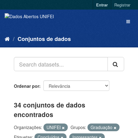
Entrar
Registrar
Conjuntos de dados
Ordenar por
34 conjuntos de dados
encontrados
Organizações:
UNIFEI
Grupos:
Graduação
Etiquetas:
Concluídos
Ingressantes