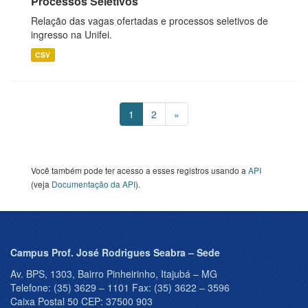
Processos Seletivos
Relação das vagas ofertadas e processos seletivos de
ingresso na Unifei.
CSV
1
2
»
Você também pode ter acesso a esses registros usando a
API
(veja
Documentação da API
).
Campus Prof. José Rodrigues Seabra – Sede
Av. BPS, 1303, Bairro Pinheirinho, Itajubá – MG
Telefone: (35) 3629 – 1101 Fax: (35) 3622 – 3596
Caixa Postal 50 CEP: 37500 903