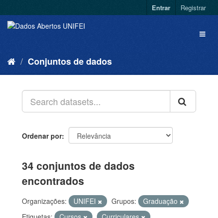
Entrar
Registrar
Conjuntos de dados
Ordenar por
34 conjuntos de dados
encontrados
Organizações:
UNIFEI
Grupos:
Graduação
Etiquetas:
Cursos
Curriculares