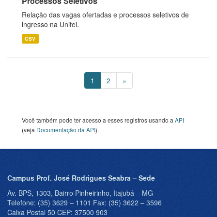
Processos Seletivos
Relação das vagas ofertadas e processos seletivos de
ingresso na Unifei.
CSV
1
2
»
Você também pode ter acesso a esses registros usando a
API
(veja
Documentação da API
).
Campus Prof. José Rodrigues Seabra – Sede
Av. BPS, 1303, Bairro Pinheirinho, Itajubá – MG
Telefone: (35) 3629 – 1101 Fax: (35) 3622 – 3596
Caixa Postal 50 CEP: 37500 903