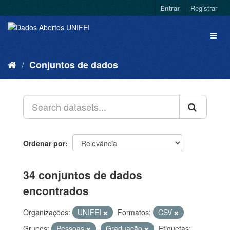
Entrar
Registrar
Conjuntos de dados
Ordenar por
34 conjuntos de dados
encontrados
Organizações:
UNIFEI
Formatos:
CSV
Grupos:
Pessoas
Graduação
Etiquetas: