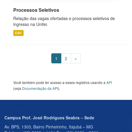
Processos Seletivos
Relação das vagas ofertadas e processos seletivos de
ingresso na Unifei.
CSV
1
2
»
Você também pode ter acesso a esses registros usando a
API
(veja
Documentação da API
).
Campus Prof. José Rodrigues Seabra – Sede
Av. BPS, 1303, Bairro Pinheirinho, Itajubá – MG