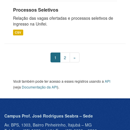
Processos Seletivos
Relação das vagas ofertadas e processos seletivos de
ingresso na Unifei.
CSV
1
2
»
Você também pode ter acesso a esses registros usando a
API
(veja
Documentação da API
).
Campus Prof. José Rodrigues Seabra – Sede
Av. BPS, 1303, Bairro Pinheirinho, Itajubá – MG