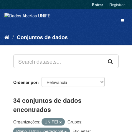
Entrar
Registrar
Conjuntos de dados
Ordenar por
34 conjuntos de dados
encontrados
Organizações:
UNIFEI
Grupos:
Plano Tático Operacional
Etiquetas: