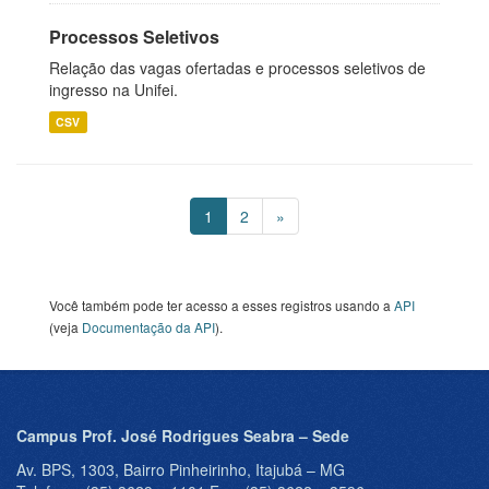
Processos Seletivos
Relação das vagas ofertadas e processos seletivos de
ingresso na Unifei.
CSV
1
2
»
Você também pode ter acesso a esses registros usando a
API
(veja
Documentação da API
).
Campus Prof. José Rodrigues Seabra – Sede
Av. BPS, 1303, Bairro Pinheirinho, Itajubá – MG