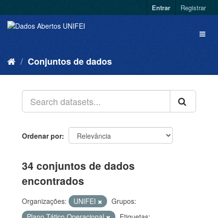
Entrar
Registrar
Conjuntos de dados
Ordenar por
34 conjuntos de dados
encontrados
Organizações:
UNIFEI
Grupos:
Plano Tático Operacional
Etiquetas: