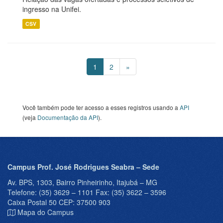
ingresso na Unifei.
CSV
1
2
»
Você também pode ter acesso a esses registros usando a
API
(veja
Documentação da API
).
Campus Prof. José Rodrigues Seabra – Sede
Av. BPS, 1303, Bairro Pinheirinho, Itajubá – MG
Telefone: (35) 3629 – 1101 Fax: (35) 3622 – 3596
Caixa Postal 50 CEP: 37500 903
Mapa do Campus