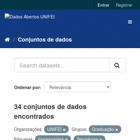
Entrar
Registrar
Conjuntos de dados
Ordenar por
34 conjuntos de dados
encontrados
Organizações:
UNIFEI
Grupos:
Graduação
Etiquetas:
Ingressantes
Servidores