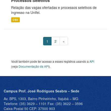
Processos Seletivos
Relação das vagas ofertadas e processos seletivos de
ingresso na Unifei.
CSV
1
2
»
Você também pode ter acesso a esses registros usando a
API
(veja
Documentação da API
).
Campus Prof. José Rodrigues Seabra – Sede
Av. BPS, 1303, Bairro Pinheirinho, Itajubá – MG
Telefone: (35) 3629 – 1101 Fax: (35) 3622 – 3596
Caixa Postal 50 CEP: 37500 903