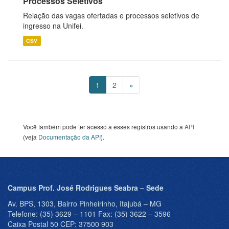
Processos Seletivos
Relação das vagas ofertadas e processos seletivos de
ingresso na Unifei.
CSV
1
2
»
Você também pode ter acesso a esses registros usando a
API
(veja
Documentação da API
).
Campus Prof. José Rodrigues Seabra – Sede
Av. BPS, 1303, Bairro Pinheirinho, Itajubá – MG
Telefone: (35) 3629 – 1101 Fax: (35) 3622 – 3596
Caixa Postal 50 CEP: 37500 903