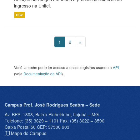
ingresso na Unifei.
CSV
1
2
»
Você também pode ter acesso a esses registros usando a
API
(veja
Documentação da API
).
Campus Prof. José Rodrigues Seabra – Sede
Av. BPS, 1303, Bairro Pinheirinho, Itajubá – MG
Telefone: (35) 3629 – 1101 Fax: (35) 3622 – 3596
Caixa Postal 50 CEP: 37500 903
Mapa do Campus