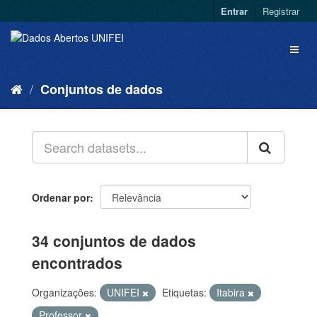
Entrar
Registrar
Conjuntos de dados
Ordenar por
34 conjuntos de dados
encontrados
Organizações:
UNIFEI
Etiquetas:
Itabira
Professor