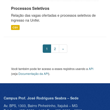
Processos Seletivos
Relação das vagas ofertadas e processos seletivos de
ingresso na Unifei.
CSV
1
2
»
Você também pode ter acesso a esses registros usando a
API
(veja
Documentação da API
).
Campus Prof. José Rodrigues Seabra – Sede
Av. BPS, 1303, Bairro Pinheirinho, Itajubá – MG