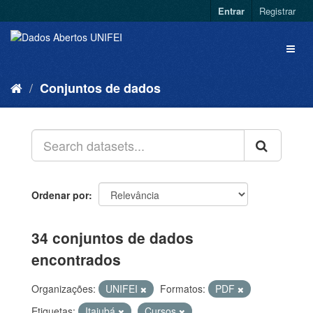
Entrar
Registrar
Conjuntos de dados
Ordenar por
34 conjuntos de dados
encontrados
Organizações:
UNIFEI
Formatos:
PDF
Etiquetas:
Itajubá
Cursos