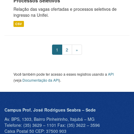
Processos Seletivos
Relação das vagas ofertadas e processos seletivos de
ingresso na Unifei.
CSV
1
2
»
Você também pode ter acesso a esses registros usando a
API
(veja
Documentação da API
).
Campus Prof. José Rodrigues Seabra – Sede
Av. BPS, 1303, Bairro Pinheirinho, Itajubá – MG
Telefone: (35) 3629 – 1101 Fax: (35) 3622 – 3596
Caixa Postal 50 CEP: 37500 903