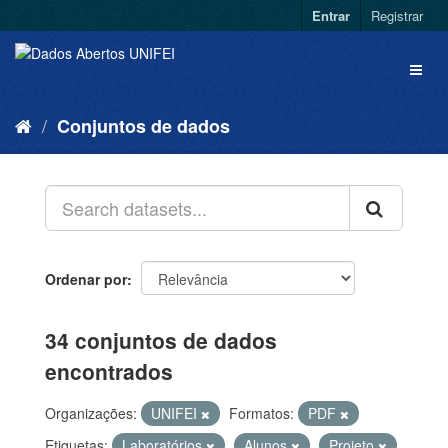
Entrar
Registrar
Conjuntos de dados
Ordenar por
34 conjuntos de dados
encontrados
Organizações:
UNIFEI
Formatos:
PDF
Etiquetas:
Laboratórios
Alunos
Projeto