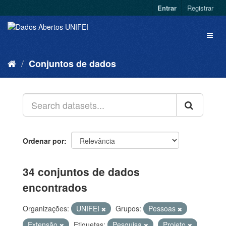
Entrar
Registrar
Conjuntos de dados
Ordenar por
34 conjuntos de dados
encontrados
Organizações:
UNIFEI
Grupos:
Pessoas
Extensão
Etiquetas:
Pesquisa
Projeto