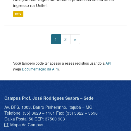
ingresso na Unifei.
CSV
1
2
»
Você também pode ter acesso a esses registros usando a
API
(veja
Documentação da API
).
Campus Prof. José Rodrigues Seabra – Sede
Av. BPS, 1303, Bairro Pinheirinho, Itajubá – MG
Telefone: (35) 3629 – 1101 Fax: (35) 3622 – 3596
Caixa Postal 50 CEP: 37500 903
Mapa do Campus