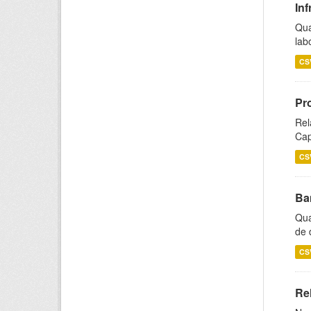
Inf
Qua
lab
CS
Pr
Rel
Cap
CS
Ba
Qua
de 
CS
Rel