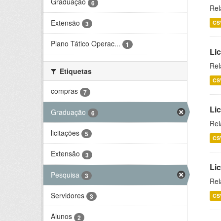
Graduação
6
Rel
Extensão
CS
3
Plano Tático Operac...
1
Lic
Rel
Etiquetas
CS
compras
7
Lic
Graduação
6
Rel
licitações
5
CS
Extensão
3
Li
Pesquisa
3
Rel
Servidores
CS
3
Alunos
2