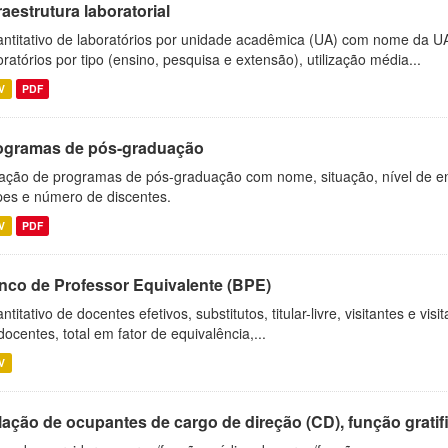
raestrutura laboratorial
ntitativo de laboratórios por unidade acadêmica (UA) com nome da U
oratórios por tipo (ensino, pesquisa e extensão), utilização média...
V
PDF
ogramas de pós-graduação
ação de programas de pós-graduação com nome, situação, nível de ens
es e número de discentes.
V
PDF
nco de Professor Equivalente (BPE)
ntitativo de docentes efetivos, substitutos, titular-livre, visitantes e vi
docentes, total em fator de equivalência,...
V
ação de ocupantes de cargo de direção (CD), função gratifi