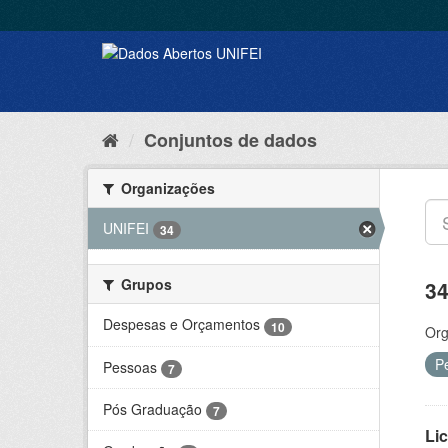
Conjuntos de dados
Organizações
UNIFEI
34
Grupos
34
Despesas e Orçamentos
10
Org
P
Pessoas
7
Pós Graduação
7
Lic