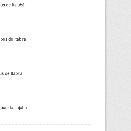
pus de Itajubá
pus de Itabira
s de Itabira
mpus de Itajubá