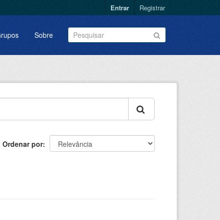
Entrar
Registrar
rupos
Sobre
Ordenar por