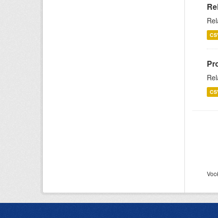
Re
Rel
CS
Pr
Rel
CS
Voc