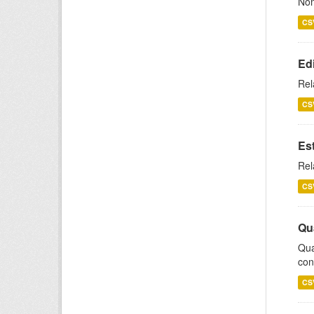
Nom
CS
Ed
Rel
CS
Es
Rel
CS
Qu
Qua
con
CS