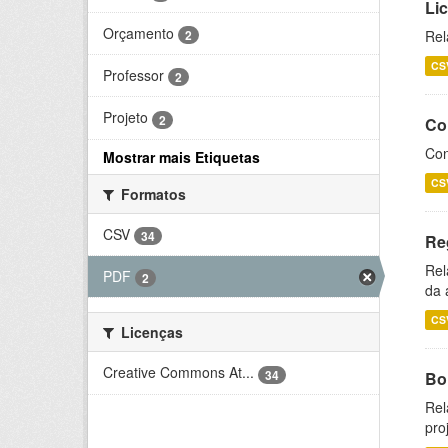
Li
Orçamento
2
Rel
CS
Professor
2
Projeto
2
Co
Con
Mostrar mais Etiquetas
CS
Formatos
CSV
34
Re
Rel
PDF
2
da 
CS
Licenças
Creative Commons At...
34
Bol
Rel
pro