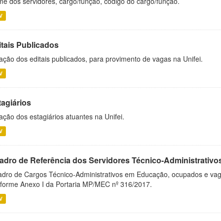
e dos servidores, cargo/função, código do cargo/função.
V
itais Publicados
ação dos editais publicados, para provimento de vagas na Unifei.
V
tagiários
ação dos estagiários atuantes na Unifei.
V
adro de Referência dos Servidores Técnico-Administrati
dro de Cargos Técnico-Administrativos em Educação, ocupados e vagos 
forme Anexo I da Portaria MP/MEC nº 316/2017.
V