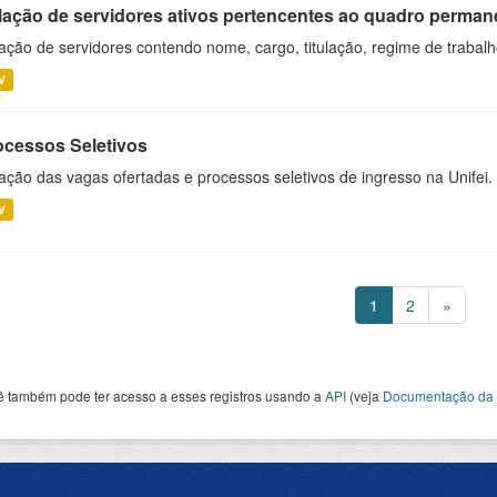
lação de servidores ativos pertencentes ao quadro permane
ação de servidores contendo nome, cargo, titulação, regime de trabal
V
ocessos Seletivos
ação das vagas ofertadas e processos seletivos de ingresso na Unifei.
V
1
2
»
ê também pode ter acesso a esses registros usando a
API
(veja
Documentação da 