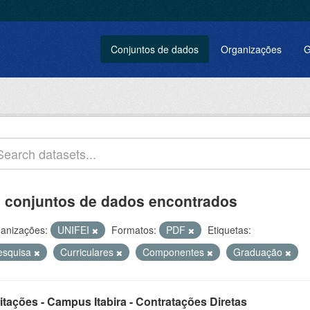
Conjuntos de dados
Organizações
G
 conjuntos de dados encontrados
anizações:
UNIFEI
Formatos:
PDF
Etiquetas:
esquisa
Curriculares
Componentes
Graduação
itações - Campus Itabira - Contratações Diretas