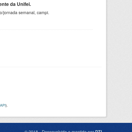
nte da Unifei.
ho/jornada semanal, campi.
API
).
© 2018 - Desenvolvido e mantido por
DTI