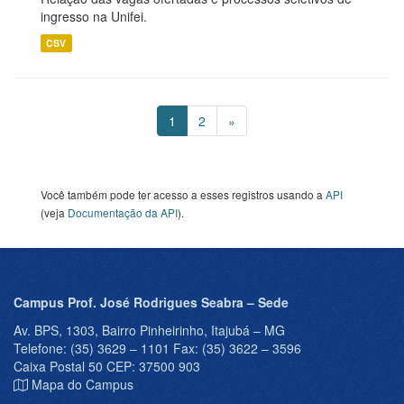
ingresso na Unifei.
CSV
1
2
»
Você também pode ter acesso a esses registros usando a
API
(veja
Documentação da API
).
Campus Prof. José Rodrigues Seabra – Sede
Av. BPS, 1303, Bairro Pinheirinho, Itajubá – MG
Telefone: (35) 3629 – 1101 Fax: (35) 3622 – 3596
Caixa Postal 50 CEP: 37500 903
Mapa do Campus