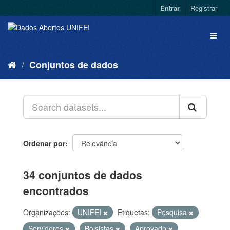
Entrar
Registrar
Conjuntos de dados
Ordenar por
34 conjuntos de dados
encontrados
Organizações:
UNIFEI
Etiquetas:
Pesquisa
Servidores
Bolsistas
Aprovado