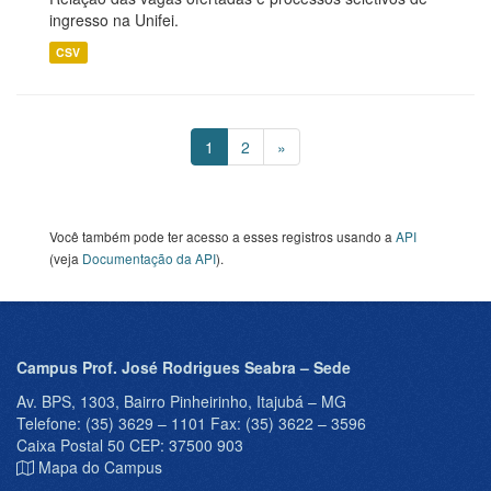
ingresso na Unifei.
CSV
1
2
»
Você também pode ter acesso a esses registros usando a
API
(veja
Documentação da API
).
Campus Prof. José Rodrigues Seabra – Sede
Av. BPS, 1303, Bairro Pinheirinho, Itajubá – MG
Telefone: (35) 3629 – 1101 Fax: (35) 3622 – 3596
Caixa Postal 50 CEP: 37500 903
Mapa do Campus