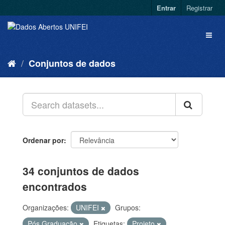
Entrar
Registrar
Conjuntos de dados
Ordenar por
34 conjuntos de dados
encontrados
Organizações:
UNIFEI
Grupos:
Pós Graduação
Etiquetas:
Projeto