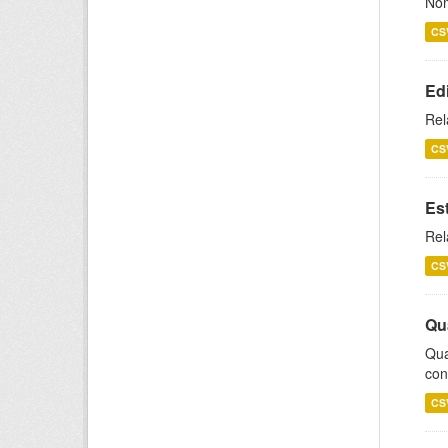
Nom
CS
Ed
Rel
CS
Es
Rel
CS
Qu
Qua
con
CS