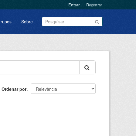
Entrar
Registrar
rupos
Sobre
Ordenar por