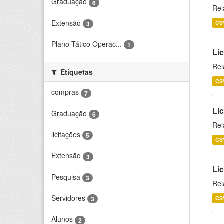
Graduação
6
Rel
Extensão
CS
3
Plano Tático Operac...
1
Lic
Rel
Etiquetas
CS
compras
7
Lic
Graduação
6
Rel
licitações
5
CS
Extensão
3
Li
Pesquisa
3
Rel
Servidores
CS
3
Alunos
2