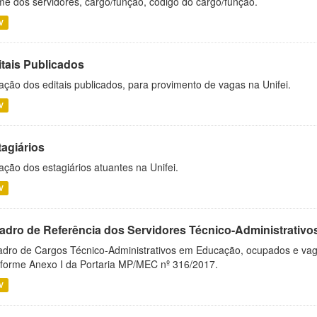
e dos servidores, cargo/função, código do cargo/função.
V
itais Publicados
ação dos editais publicados, para provimento de vagas na Unifei.
V
tagiários
ação dos estagiários atuantes na Unifei.
V
adro de Referência dos Servidores Técnico-Administrati
dro de Cargos Técnico-Administrativos em Educação, ocupados e vagos 
forme Anexo I da Portaria MP/MEC nº 316/2017.
V