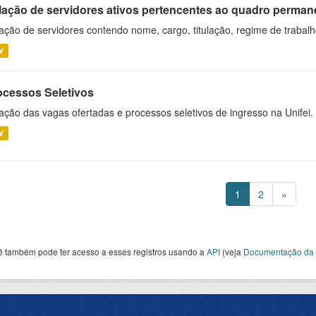
lação de servidores ativos pertencentes ao quadro permane
ação de servidores contendo nome, cargo, titulação, regime de trabal
V
ocessos Seletivos
ação das vagas ofertadas e processos seletivos de ingresso na Unifei.
V
1
2
»
ê também pode ter acesso a esses registros usando a
API
(veja
Documentação da 