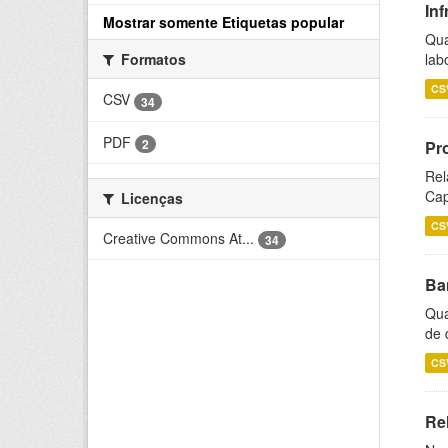
Inf
Mostrar somente Etiquetas popular
Qua
lab
Formatos
CS
CSV
34
PDF
2
Pr
Rel
Cap
Licenças
CS
Creative Commons At...
34
Ba
Qua
de 
CS
Rel