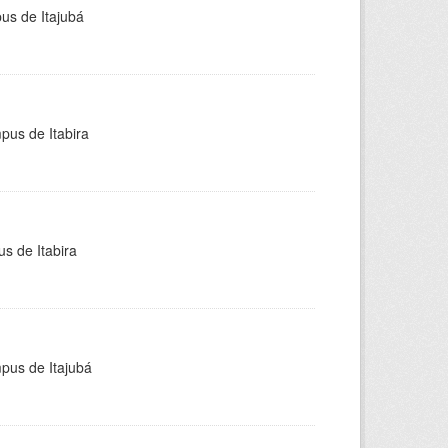
pus de Itajubá
pus de Itabira
s de Itabira
mpus de Itajubá