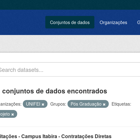
Conjuntos de dados
Organizações
G
 conjuntos de dados encontrados
anizações:
UNIFEI
Grupos:
Pós Graduação
Etiquetas:
rojeto
itações - Campus Itabira - Contratações Diretas