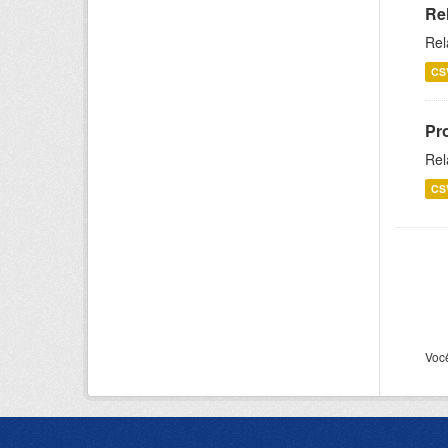
Re
Rel
CS
Pr
Rel
CS
Voc