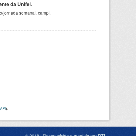
nte da Unifei.
ho/jornada semanal, campi.
API
).
© 2018 - Desenvolvido e mantido por
DTI