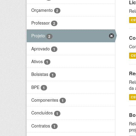
Li
Orçamento
2
Rel
CS
Professor
2
Projeto
2
Co
Con
Aprovado
1
CS
Ativos
1
Re
Bolsistas
1
Rel
BPE
1
da 
CS
Componentes
1
Concluídos
1
Bol
Rel
Contratos
1
pro