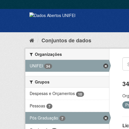
Conjuntos de dados
Organizações
UNIFEI
34
Grupos
34
Despesas e Orçamentos
10
Org
P
Pessoas
7
Pós Graduação
7
Lic