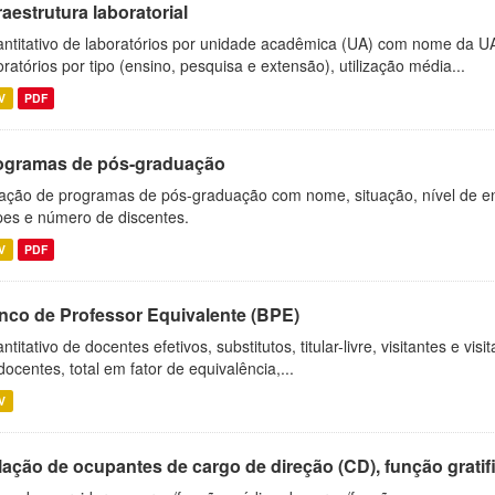
raestrutura laboratorial
ntitativo de laboratórios por unidade acadêmica (UA) com nome da U
oratórios por tipo (ensino, pesquisa e extensão), utilização média...
V
PDF
ogramas de pós-graduação
ação de programas de pós-graduação com nome, situação, nível de ens
es e número de discentes.
V
PDF
nco de Professor Equivalente (BPE)
ntitativo de docentes efetivos, substitutos, titular-livre, visitantes e vi
docentes, total em fator de equivalência,...
V
ação de ocupantes de cargo de direção (CD), função gratifi