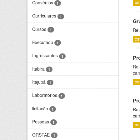
Convênios
CS
1
Curriculares
1
Gr
Cursos
1
Rel
CS
Executado
1
Ingressantes
1
Pr
Rel
Itabira
1
cam
Itajubá
CS
1
Laboratórios
1
Pr
licitação
1
Rel
cam
Pessoas
1
CS
QRSTAE
1