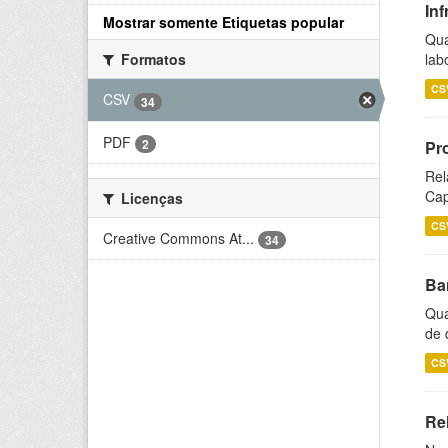
Inf
Mostrar somente Etiquetas popular
Qua
lab
Formatos
CS
CSV
34
PDF
2
Pr
Rel
Cap
Licenças
CS
Creative Commons At...
34
Ba
Qua
de 
CS
Rel