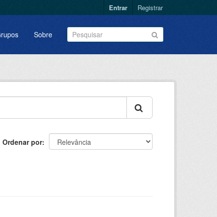
Entrar
Registrar
rupos
Sobre
Ordenar por