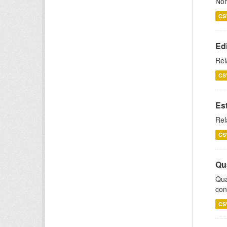
Nom
CS
Ed
Rel
CS
Es
Rel
CS
Qu
Qua
con
CS