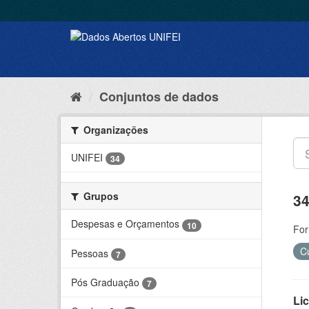
Conjuntos de dados
Organizações
UNIFEI
34
Grupos
34
Despesas e Orçamentos
10
For
C
Pessoas
7
Pós Graduação
7
Lic