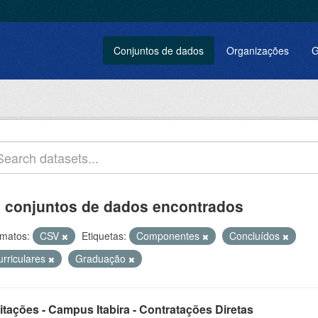
Conjuntos de dados
Organizações
G
 conjuntos de dados encontrados
matos:
CSV
Etiquetas:
Componentes
Concluídos
urriculares
Graduação
itações - Campus Itabira - Contratações Diretas