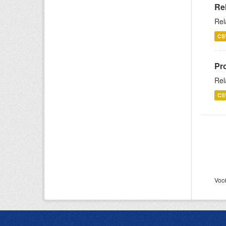
Re
Rel
CS
Pr
Rel
CS
Voc