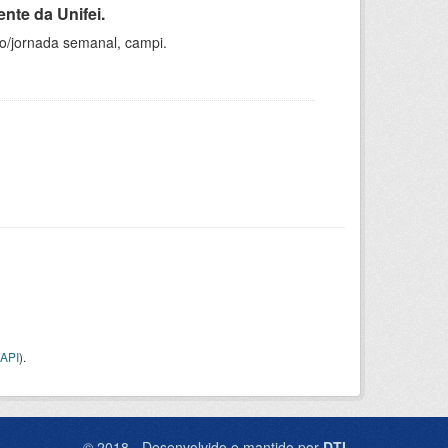
nte da Unifei.
ho/jornada semanal, campi.
API
).
© 2018 - Desenvolvido e mantido por
DTI