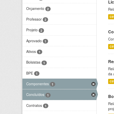
Li
Orçamento
2
Rel
CS
Professor
2
Projeto
2
Co
Con
Aprovado
1
CS
Ativos
1
Re
Bolsistas
1
Rel
BPE
1
da 
CS
Componentes
1
Concluídos
1
Bol
Rel
Contratos
1
pro