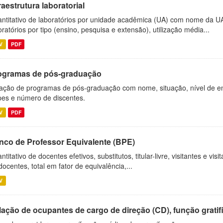
raestrutura laboratorial
ntitativo de laboratórios por unidade acadêmica (UA) com nome da U
oratórios por tipo (ensino, pesquisa e extensão), utilização média...
V
PDF
ogramas de pós-graduação
ação de programas de pós-graduação com nome, situação, nível de ens
es e número de discentes.
V
PDF
nco de Professor Equivalente (BPE)
ntitativo de docentes efetivos, substitutos, titular-livre, visitantes e vi
docentes, total em fator de equivalência,...
V
ação de ocupantes de cargo de direção (CD), função gratifi