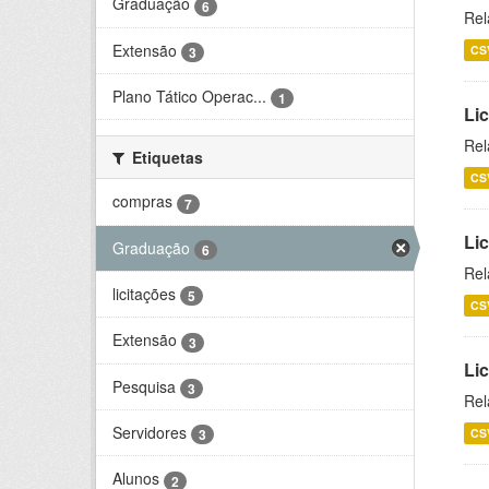
Graduação
6
Rel
Extensão
CS
3
Plano Tático Operac...
1
Lic
Rel
Etiquetas
CS
compras
7
Lic
Graduação
6
Rel
licitações
5
CS
Extensão
3
Li
Pesquisa
3
Rel
Servidores
CS
3
Alunos
2