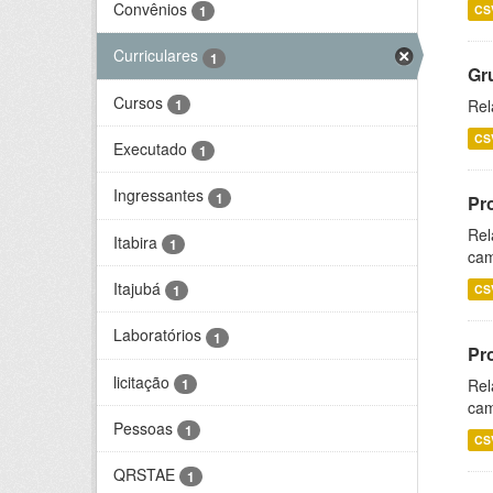
Convênios
CS
1
Curriculares
1
Gr
Cursos
1
Rel
CS
Executado
1
Ingressantes
1
Pr
Rel
Itabira
1
cam
Itajubá
CS
1
Laboratórios
1
Pr
licitação
1
Rel
cam
Pessoas
1
CS
QRSTAE
1