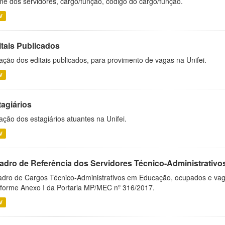
e dos servidores, cargo/função, código do cargo/função.
V
itais Publicados
ação dos editais publicados, para provimento de vagas na Unifei.
V
tagiários
ação dos estagiários atuantes na Unifei.
V
adro de Referência dos Servidores Técnico-Administrati
dro de Cargos Técnico-Administrativos em Educação, ocupados e vagos 
forme Anexo I da Portaria MP/MEC nº 316/2017.
V