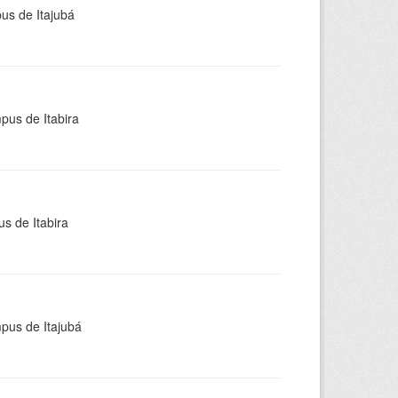
pus de Itajubá
pus de Itabira
s de Itabira
mpus de Itajubá