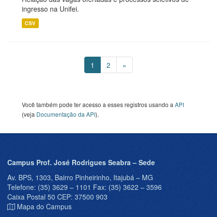
ingresso na Unifei.
CSV
1
2
»
Você também pode ter acesso a esses registros usando a
API
(veja
Documentação da API
).
Campus Prof. José Rodrigues Seabra – Sede
Av. BPS, 1303, Bairro Pinheirinho, Itajubá – MG
Telefone: (35) 3629 – 1101 Fax: (35) 3622 – 3596
Caixa Postal 50 CEP: 37500 903
Mapa do Campus