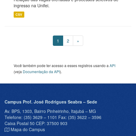
ingresso na Unifei.
CSV
1
2
»
Você também pode ter acesso a esses registros usando a
API
(veja
Documentação da API
).
Campus Prof. José Rodrigues Seabra – Sede
Av. BPS, 1303, Bairro Pinheirinho, Itajubá – MG
Telefone: (35) 3629 – 1101 Fax: (35) 3622 – 3596
Caixa Postal 50 CEP: 37500 903
Mapa do Campus