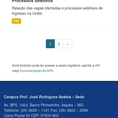
Processos Seletivos
Relação das vagas ofertadas e processos seletivos de
ingresso na Unifei.
CSV
1
2
»
Você também pode ter acesso a esses registros usando a
API
(veja
Documentação da API
).
Campus Prof. José Rodrigues Seabra – Sede
Av. BPS, 1303, Bairro Pinheirinho, Itajubá – MG
Telefone: (35) 3629 – 1101 Fax: (35) 3622 – 3596
Caixa Postal 50 CEP: 37500 903