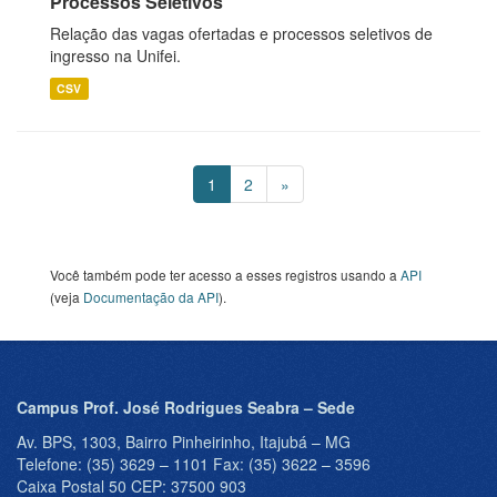
Processos Seletivos
Relação das vagas ofertadas e processos seletivos de
ingresso na Unifei.
CSV
1
2
»
Você também pode ter acesso a esses registros usando a
API
(veja
Documentação da API
).
Campus Prof. José Rodrigues Seabra – Sede
Av. BPS, 1303, Bairro Pinheirinho, Itajubá – MG
Telefone: (35) 3629 – 1101 Fax: (35) 3622 – 3596
Caixa Postal 50 CEP: 37500 903